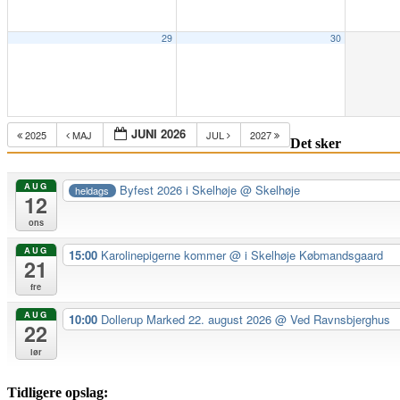
29
30
JUNI 2026
2025
MAJ
JUL
2027
Det sker
AUG
Byfest 2026 i Skelhøje
@ Skelhøje
heldags
12
ons
AUG
15:00
Karolinepigerne kommer
@ i Skelhøje Købmandsgaard
21
fre
AUG
10:00
Dollerup Marked 22. august 2026
@ Ved Ravnsbjerghus
22
lør
Tidligere opslag: