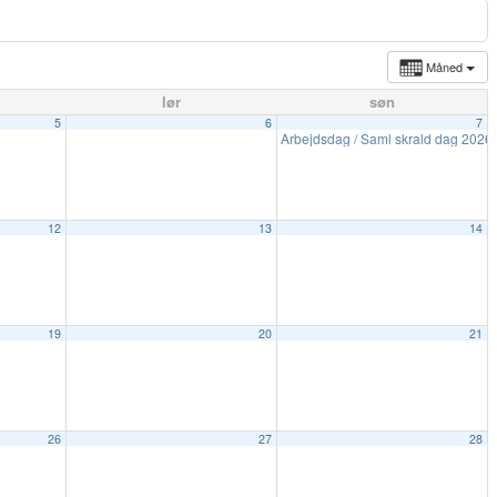
Måned
lør
søn
5
6
7
Arbejdsdag / Saml skrald dag 2026
12
13
14
19
20
21
26
27
28