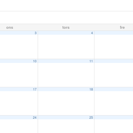
ons
tors
fre
3
4
10
11
17
18
24
25