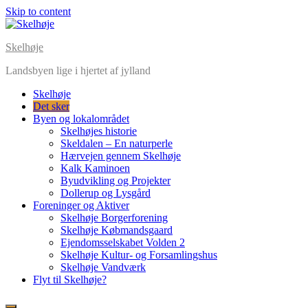
Skip to content
Skelhøje
Landsbyen lige i hjertet af jylland
Skelhøje
Det sker
Byen og lokalområdet
Skelhøjes historie
Skeldalen – En naturperle
Hærvejen gennem Skelhøje
Kalk Kaminoen
Byudvikling og Projekter
Dollerup og Lysgård
Foreninger og Aktiver
Skelhøje Borgerforening
Skelhøje Købmandsgaard
Ejendomsselskabet Volden 2
Skelhøje Kultur- og Forsamlingshus
Skelhøje Vandværk
Flyt til Skelhøje?