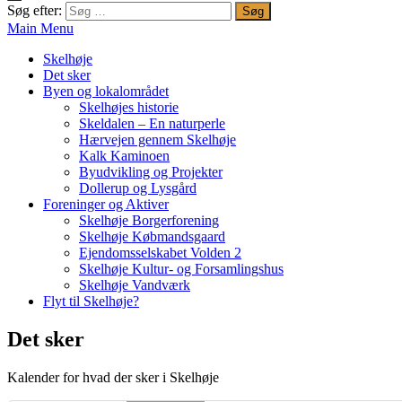
Søg efter:
Main Menu
Skelhøje
Det sker
Byen og lokalområdet
Skelhøjes historie
Skeldalen – En naturperle
Hærvejen gennem Skelhøje
Kalk Kaminoen
Byudvikling og Projekter
Dollerup og Lysgård
Foreninger og Aktiver
Skelhøje Borgerforening
Skelhøje Købmandsgaard
Ejendomsselskabet Volden 2
Skelhøje Kultur- og Forsamlingshus
Skelhøje Vandværk
Flyt til Skelhøje?
Det sker
Kalender for hvad der sker i Skelhøje