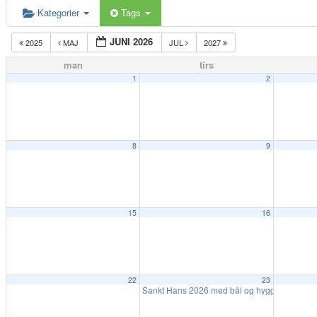
Kategorier
Tags
JUNI 2026
2025
MAJ
JUL
2027
man
tirs
1
2
8
9
15
16
22
23
Sankt Hans 2026 med bål og hygge
16:30