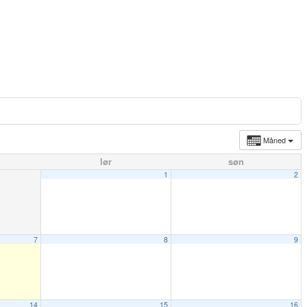
Måned
lør
søn
1
2
7
8
9
14
15
16