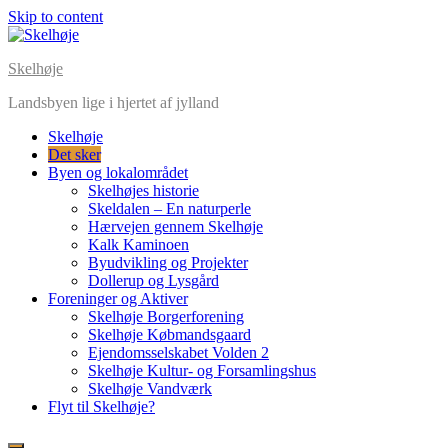
Skip to content
Skelhøje
Landsbyen lige i hjertet af jylland
Skelhøje
Det sker
Byen og lokalområdet
Skelhøjes historie
Skeldalen – En naturperle
Hærvejen gennem Skelhøje
Kalk Kaminoen
Byudvikling og Projekter
Dollerup og Lysgård
Foreninger og Aktiver
Skelhøje Borgerforening
Skelhøje Købmandsgaard
Ejendomsselskabet Volden 2
Skelhøje Kultur- og Forsamlingshus
Skelhøje Vandværk
Flyt til Skelhøje?