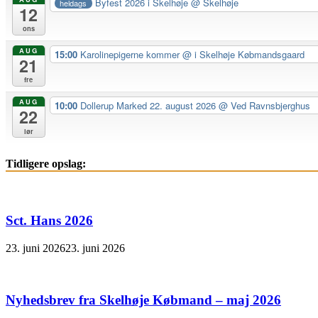
Byfest 2026 i Skelhøje
@ Skelhøje
heldags
12
ons
AUG
15:00
Karolinepigerne kommer
@ i Skelhøje Købmandsgaard
21
fre
AUG
10:00
Dollerup Marked 22. august 2026
@ Ved Ravnsbjerghus
22
lør
Tidligere opslag:
Sct. Hans 2026
23. juni 2026
23. juni 2026
Nyhedsbrev fra Skelhøje Købmand – maj 2026