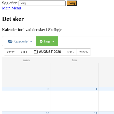
Søg efter:
Main Menu
Det sker
Kalender for hvad der sker i Skelhøje
Kategorier
Tags
AUGUST 2026
2025
JUL
SEP
2027
man
tirs
3
4
10
11