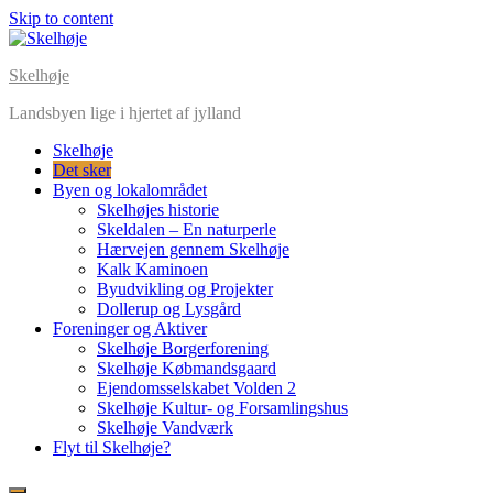
Skip to content
Skelhøje
Landsbyen lige i hjertet af jylland
Skelhøje
Det sker
Byen og lokalområdet
Skelhøjes historie
Skeldalen – En naturperle
Hærvejen gennem Skelhøje
Kalk Kaminoen
Byudvikling og Projekter
Dollerup og Lysgård
Foreninger og Aktiver
Skelhøje Borgerforening
Skelhøje Købmandsgaard
Ejendomsselskabet Volden 2
Skelhøje Kultur- og Forsamlingshus
Skelhøje Vandværk
Flyt til Skelhøje?