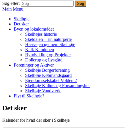
Søg efter:
Main Menu
Skelhøje
Det sker
Byen og lokalområdet
Skelhøjes historie
Skeldalen – En naturperle
Hærvejen gennem Skelhøje
Kalk Kaminoen
Byudvikling og Projekter
Dollerup og Lysgård
Foreninger og Aktiver
Skelhøje Borgerforening
Skelhøje Købmandsgaard
Ejendomsselskabet Volden 2
Skelhøje Kultur- og Forsamlingshus
Skelhøje Vandværk
Flyt til Skelhøje?
Det sker
Kalender for hvad der sker i Skelhøje