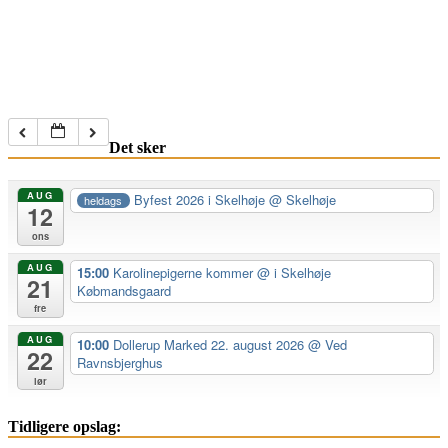
Det sker
AUG
Byfest 2026 i Skelhøje
@ Skelhøje
heldags
12
ons
AUG
15:00
Karolinepigerne kommer
@ i Skelhøje
21
Købmandsgaard
fre
AUG
10:00
Dollerup Marked 22. august 2026
@ Ved
22
Ravnsbjerghus
lør
Tidligere opslag: