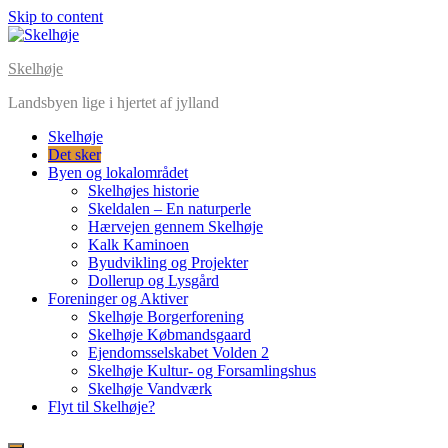
Skip to content
Skelhøje
Landsbyen lige i hjertet af jylland
Skelhøje
Det sker
Byen og lokalområdet
Skelhøjes historie
Skeldalen – En naturperle
Hærvejen gennem Skelhøje
Kalk Kaminoen
Byudvikling og Projekter
Dollerup og Lysgård
Foreninger og Aktiver
Skelhøje Borgerforening
Skelhøje Købmandsgaard
Ejendomsselskabet Volden 2
Skelhøje Kultur- og Forsamlingshus
Skelhøje Vandværk
Flyt til Skelhøje?