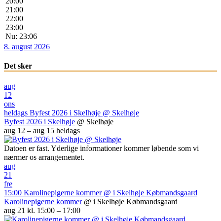
20:00
21:00
22:00
23:00
Nu: 23:06
8. august 2026
Det sker
aug
12
ons
heldags
Byfest 2026 i Skelhøje
@ Skelhøje
Byfest 2026 i Skelhøje
@ Skelhøje
aug 12 – aug 15
heldags
Datoen er fast. Yderlige informationer kommer løbende som vi
nærmer os arrangementet.
aug
21
fre
15:00
Karolinepigerne kommer
@ i Skelhøje Købmandsgaard
Karolinepigerne kommer
@ i Skelhøje Købmandsgaard
aug 21 kl. 15:00 – 17:00