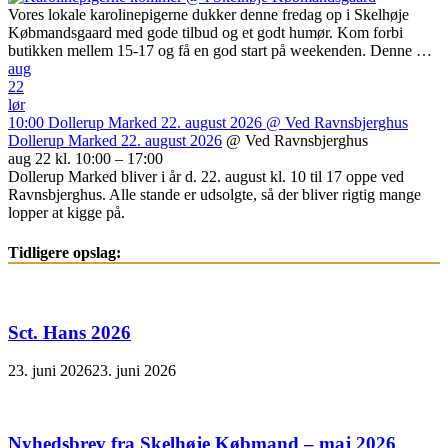
Vores lokale karolinepigerne dukker denne fredag op i Skelhøje
Købmandsgaard med gode tilbud og et godt humør. Kom forbi
butikken mellem 15-17 og få en god start på weekenden. Denne …
aug
22
lør
10:00
Dollerup Marked 22. august 2026
@ Ved Ravnsbjerghus
Dollerup Marked 22. august 2026
@ Ved Ravnsbjerghus
aug 22 kl. 10:00 – 17:00
Dollerup Marked bliver i år d. 22. august kl. 10 til 17 oppe ved
Ravnsbjerghus. Alle stande er udsolgte, så der bliver rigtig mange
lopper at kigge på.
Tidligere opslag:
Sct. Hans 2026
23. juni 2026
23. juni 2026
Nyhedsbrev fra Skelhøje Købmand – maj 2026