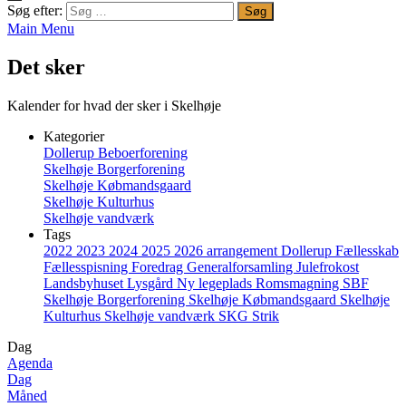
Søg efter:
Main Menu
Det sker
Kalender for hvad der sker i Skelhøje
Kategorier
Dollerup Beboerforening
Skelhøje Borgerforening
Skelhøje Købmandsgaard
Skelhøje Kulturhus
Skelhøje vandværk
Tags
2022
2023
2024
2025
2026
arrangement
Dollerup
Fællesskab
Fællesspisning
Foredrag
Generalforsamling
Julefrokost
Landsbyhuset
Lysgård
Ny legeplads
Romsmagning
SBF
Skelhøje Borgerforening
Skelhøje Købmandsgaard
Skelhøje
Kulturhus
Skelhøje vandværk
SKG
Strik
Dag
Agenda
Dag
Måned