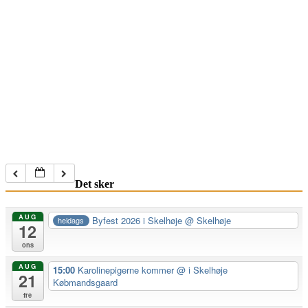
Det sker
AUG
Byfest 2026 i Skelhøje
@ Skelhøje
heldags
12
ons
AUG
15:00
Karolinepigerne kommer
@ i Skelhøje
21
Købmandsgaard
fre