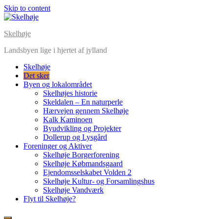
Skip to content
Skelhøje
Landsbyen lige i hjertet af jylland
Skelhøje
Det sker
Byen og lokalområdet
Skelhøjes historie
Skeldalen – En naturperle
Hærvejen gennem Skelhøje
Kalk Kaminoen
Byudvikling og Projekter
Dollerup og Lysgård
Foreninger og Aktiver
Skelhøje Borgerforening
Skelhøje Købmandsgaard
Ejendomsselskabet Volden 2
Skelhøje Kultur- og Forsamlingshus
Skelhøje Vandværk
Flyt til Skelhøje?