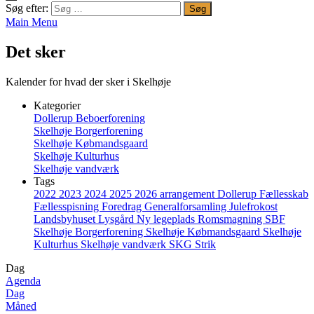
Søg efter:
Main Menu
Det sker
Kalender for hvad der sker i Skelhøje
Kategorier
Dollerup Beboerforening
Skelhøje Borgerforening
Skelhøje Købmandsgaard
Skelhøje Kulturhus
Skelhøje vandværk
Tags
2022
2023
2024
2025
2026
arrangement
Dollerup
Fællesskab
Fællesspisning
Foredrag
Generalforsamling
Julefrokost
Landsbyhuset
Lysgård
Ny legeplads
Romsmagning
SBF
Skelhøje Borgerforening
Skelhøje Købmandsgaard
Skelhøje
Kulturhus
Skelhøje vandværk
SKG
Strik
Dag
Agenda
Dag
Måned