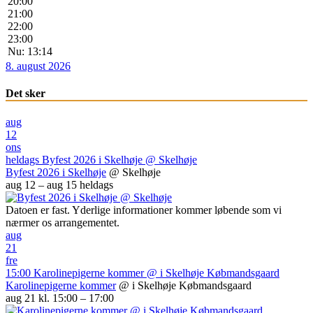
20:00
21:00
22:00
23:00
Nu: 13:14
8. august 2026
Det sker
aug
12
ons
heldags
Byfest 2026 i Skelhøje
@ Skelhøje
Byfest 2026 i Skelhøje
@ Skelhøje
aug 12 – aug 15
heldags
Datoen er fast. Yderlige informationer kommer løbende som vi
nærmer os arrangementet.
aug
21
fre
15:00
Karolinepigerne kommer
@ i Skelhøje Købmandsgaard
Karolinepigerne kommer
@ i Skelhøje Købmandsgaard
aug 21 kl. 15:00 – 17:00