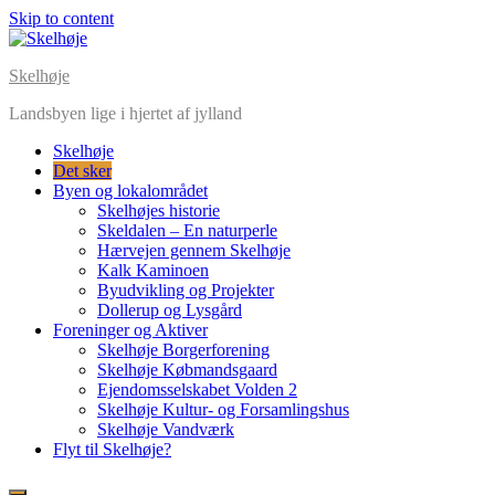
Skip to content
Skelhøje
Landsbyen lige i hjertet af jylland
Skelhøje
Det sker
Byen og lokalområdet
Skelhøjes historie
Skeldalen – En naturperle
Hærvejen gennem Skelhøje
Kalk Kaminoen
Byudvikling og Projekter
Dollerup og Lysgård
Foreninger og Aktiver
Skelhøje Borgerforening
Skelhøje Købmandsgaard
Ejendomsselskabet Volden 2
Skelhøje Kultur- og Forsamlingshus
Skelhøje Vandværk
Flyt til Skelhøje?