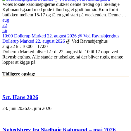
Vores lokale karolinepigerne dukker denne fredag op i Skelhøje
Købmandsgaard med gode tilbud og et godt humør. Kom forbi
butikken mellem 15-17 og få en god start på weekenden. Denne …
aug
22
lør
10:00
Dollerup Marked 22. august 2026
@ Ved Ravnsbjerghus
Dollerup Marked 22. august 2026
@ Ved Ravnsbjerghus
aug 22 kl. 10:00 – 17:00
Dollerup Marked bliver i år d. 22. august kl. 10 til 17 oppe ved
Ravnsbjerghus. Alle stande er udsolgte, så der bliver rigtig mange
lopper at kigge på.
Tidligere opslag:
Sct. Hans 2026
23. juni 2026
23. juni 2026
Nyhedsbrev fra Skelhøje Købmand – maj 2026