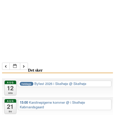
Det sker
AUG
Byfest 2026 i Skelhøje
@ Skelhøje
heldags
12
ons
AUG
15:00
Karolinepigerne kommer
@ i Skelhøje
21
Købmandsgaard
fre