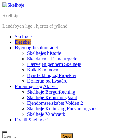
Skip
to
Skelhøje
content
Landsbyen lige i hjertet af jylland
Skelhøje
Det sker
Byen og lokalområdet
Skelhøjes historie
Skeldalen – En naturperle
Hærvejen gennem Skelhøje
Kalk Kaminoen
Byudvikling og Projekter
Dollerup og Lysgård
Foreninger og Aktiver
Skelhøje Borgerforening
Skelhøje Købmandsgaard
Ejendomsselskabet Volden 2
Skelhøje Kultur- og Forsamlingshus
Skelhøje Vandværk
Flyt til Skelhøje?
Søg