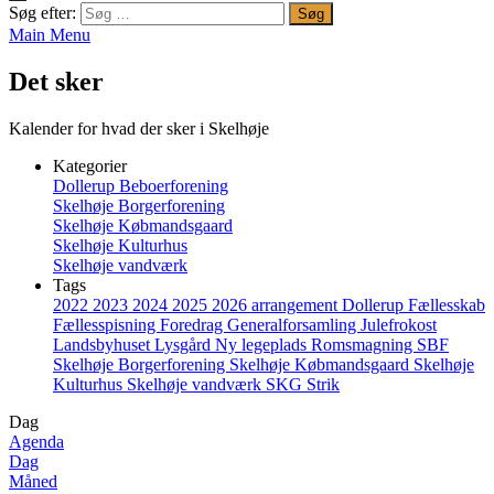
Søg efter:
Main Menu
Det sker
Kalender for hvad der sker i Skelhøje
Kategorier
Dollerup Beboerforening
Skelhøje Borgerforening
Skelhøje Købmandsgaard
Skelhøje Kulturhus
Skelhøje vandværk
Tags
2022
2023
2024
2025
2026
arrangement
Dollerup
Fællesskab
Fællesspisning
Foredrag
Generalforsamling
Julefrokost
Landsbyhuset
Lysgård
Ny legeplads
Romsmagning
SBF
Skelhøje Borgerforening
Skelhøje Købmandsgaard
Skelhøje
Kulturhus
Skelhøje vandværk
SKG
Strik
Dag
Agenda
Dag
Måned