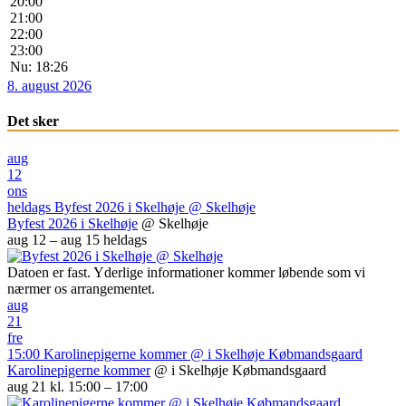
20:00
21:00
22:00
23:00
Nu: 18:26
8. august 2026
Det sker
aug
12
ons
heldags
Byfest 2026 i Skelhøje
@ Skelhøje
Byfest 2026 i Skelhøje
@ Skelhøje
aug 12 – aug 15
heldags
Datoen er fast. Yderlige informationer kommer løbende som vi
nærmer os arrangementet.
aug
21
fre
15:00
Karolinepigerne kommer
@ i Skelhøje Købmandsgaard
Karolinepigerne kommer
@ i Skelhøje Købmandsgaard
aug 21 kl. 15:00 – 17:00