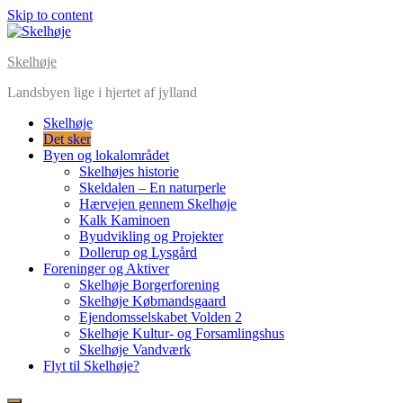
Skip to content
Skelhøje
Landsbyen lige i hjertet af jylland
Skelhøje
Det sker
Byen og lokalområdet
Skelhøjes historie
Skeldalen – En naturperle
Hærvejen gennem Skelhøje
Kalk Kaminoen
Byudvikling og Projekter
Dollerup og Lysgård
Foreninger og Aktiver
Skelhøje Borgerforening
Skelhøje Købmandsgaard
Ejendomsselskabet Volden 2
Skelhøje Kultur- og Forsamlingshus
Skelhøje Vandværk
Flyt til Skelhøje?