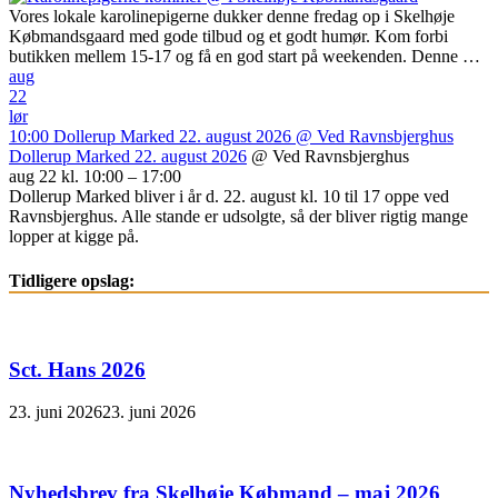
Vores lokale karolinepigerne dukker denne fredag op i Skelhøje
Købmandsgaard med gode tilbud og et godt humør. Kom forbi
butikken mellem 15-17 og få en god start på weekenden. Denne …
aug
22
lør
10:00
Dollerup Marked 22. august 2026
@ Ved Ravnsbjerghus
Dollerup Marked 22. august 2026
@ Ved Ravnsbjerghus
aug 22 kl. 10:00 – 17:00
Dollerup Marked bliver i år d. 22. august kl. 10 til 17 oppe ved
Ravnsbjerghus. Alle stande er udsolgte, så der bliver rigtig mange
lopper at kigge på.
Tidligere opslag:
Sct. Hans 2026
23. juni 2026
23. juni 2026
Nyhedsbrev fra Skelhøje Købmand – maj 2026