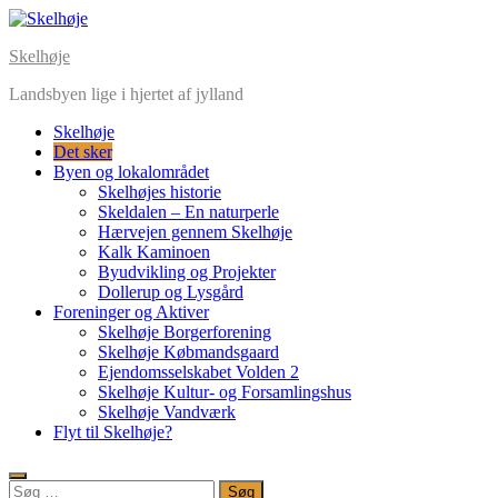
Skip
to
Skelhøje
content
Landsbyen lige i hjertet af jylland
Skelhøje
Det sker
Byen og lokalområdet
Skelhøjes historie
Skeldalen – En naturperle
Hærvejen gennem Skelhøje
Kalk Kaminoen
Byudvikling og Projekter
Dollerup og Lysgård
Foreninger og Aktiver
Skelhøje Borgerforening
Skelhøje Købmandsgaard
Ejendomsselskabet Volden 2
Skelhøje Kultur- og Forsamlingshus
Skelhøje Vandværk
Flyt til Skelhøje?
Søg