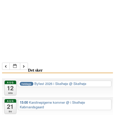
Det sker
AUG
Byfest 2026 i Skelhøje
@ Skelhøje
heldags
12
ons
AUG
15:00
Karolinepigerne kommer
@ i Skelhøje
21
Købmandsgaard
fre