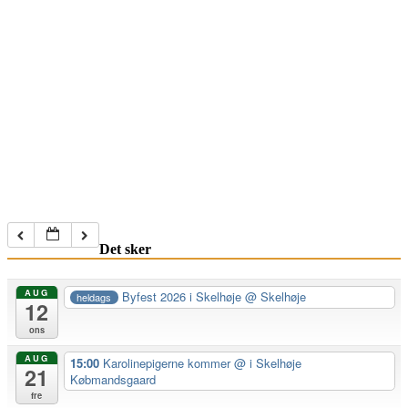
Det sker
AUG
Byfest 2026 i Skelhøje
@ Skelhøje
heldags
12
ons
AUG
15:00
Karolinepigerne kommer
@ i Skelhøje
21
Købmandsgaard
fre