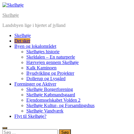
Skip
to
Skelhøje
content
Landsbyen lige i hjertet af jylland
Skelhøje
Det sker
Byen og lokalområdet
Skelhøjes historie
Skeldalen – En naturperle
Hærvejen gennem Skelhøje
Kalk Kaminoen
Byudvikling og Projekter
Dollerup og Lysgård
Foreninger og Aktiver
Skelhøje Borgerforening
Skelhøje Købmandsgaard
Ejendomsselskabet Volden 2
Skelhøje Kultur- og Forsamlingshus
Skelhøje Vandværk
Flyt til Skelhøje?
Søg