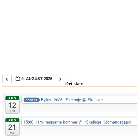
9. AUGUST 2026
Det sker
AUG
Byfest 2026 i Skelhøje
@ Skelhøje
heldags
12
ons
AUG
15:00
Karolinepigerne kommer
@ i Skelhøje Købmandsgaard
21
fre