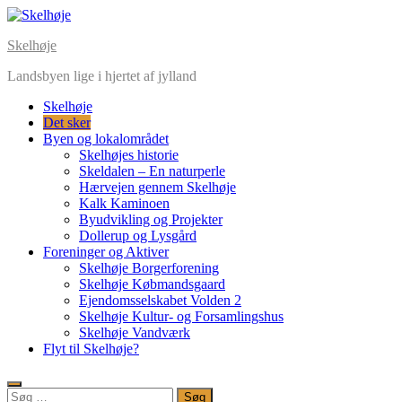
Skip
to
Skelhøje
content
Landsbyen lige i hjertet af jylland
Skelhøje
Det sker
Byen og lokalområdet
Skelhøjes historie
Skeldalen – En naturperle
Hærvejen gennem Skelhøje
Kalk Kaminoen
Byudvikling og Projekter
Dollerup og Lysgård
Foreninger og Aktiver
Skelhøje Borgerforening
Skelhøje Købmandsgaard
Ejendomsselskabet Volden 2
Skelhøje Kultur- og Forsamlingshus
Skelhøje Vandværk
Flyt til Skelhøje?
Søg