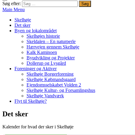
Søg efter:
Main Menu
Skelhøje
Det sker
Byen og lokalområdet
Skelhøjes historie
Skeldalen – En naturperle
Hærvejen gennem Skelhøje
Kalk Kaminoen
Byudvikling og Projekter
Dollerup og Lysgård
Foreninger og Aktiver
Skelhøje Borgerforening
Skelhøje Købmandsgaard
Ejendomsselskabet Volden 2
Skelhøje Kultur- og Forsamlingshus
Skelhøje Vandværk
Flyt til Skelhøje?
Det sker
Kalender for hvad der sker i Skelhøje