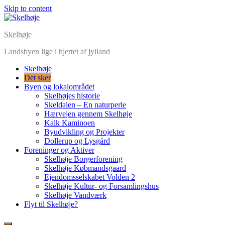
Skip to content
Skelhøje
Landsbyen lige i hjertet af jylland
Skelhøje
Det sker
Byen og lokalområdet
Skelhøjes historie
Skeldalen – En naturperle
Hærvejen gennem Skelhøje
Kalk Kaminoen
Byudvikling og Projekter
Dollerup og Lysgård
Foreninger og Aktiver
Skelhøje Borgerforening
Skelhøje Købmandsgaard
Ejendomsselskabet Volden 2
Skelhøje Kultur- og Forsamlingshus
Skelhøje Vandværk
Flyt til Skelhøje?