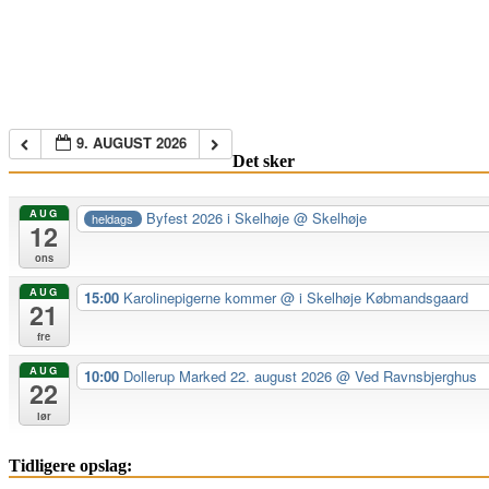
9. AUGUST 2026
Det sker
AUG
Byfest 2026 i Skelhøje
@ Skelhøje
heldags
12
ons
AUG
15:00
Karolinepigerne kommer
@ i Skelhøje Købmandsgaard
21
fre
AUG
10:00
Dollerup Marked 22. august 2026
@ Ved Ravnsbjerghus
22
lør
Tidligere opslag: