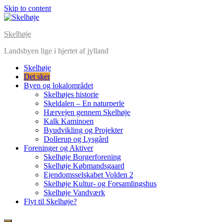
Skip to content
Skelhøje
Landsbyen lige i hjertet af jylland
Skelhøje
Det sker
Byen og lokalområdet
Skelhøjes historie
Skeldalen – En naturperle
Hærvejen gennem Skelhøje
Kalk Kaminoen
Byudvikling og Projekter
Dollerup og Lysgård
Foreninger og Aktiver
Skelhøje Borgerforening
Skelhøje Købmandsgaard
Ejendomsselskabet Volden 2
Skelhøje Kultur- og Forsamlingshus
Skelhøje Vandværk
Flyt til Skelhøje?