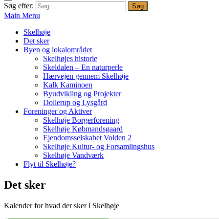
Søg efter:
Main Menu
Skelhøje
Det sker
Byen og lokalområdet
Skelhøjes historie
Skeldalen – En naturperle
Hærvejen gennem Skelhøje
Kalk Kaminoen
Byudvikling og Projekter
Dollerup og Lysgård
Foreninger og Aktiver
Skelhøje Borgerforening
Skelhøje Købmandsgaard
Ejendomsselskabet Volden 2
Skelhøje Kultur- og Forsamlingshus
Skelhøje Vandværk
Flyt til Skelhøje?
Det sker
Kalender for hvad der sker i Skelhøje