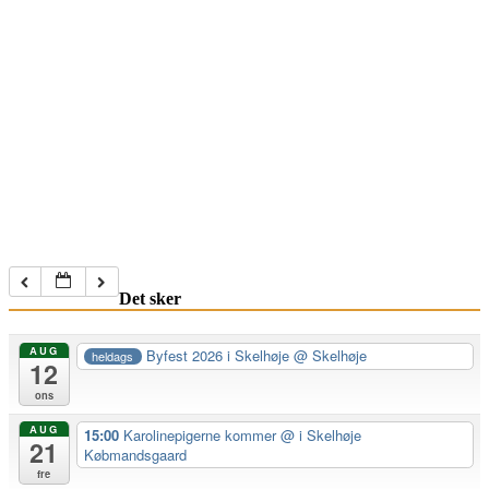
Det sker
AUG
Byfest 2026 i Skelhøje
@ Skelhøje
heldags
12
ons
AUG
15:00
Karolinepigerne kommer
@ i Skelhøje
21
Købmandsgaard
fre