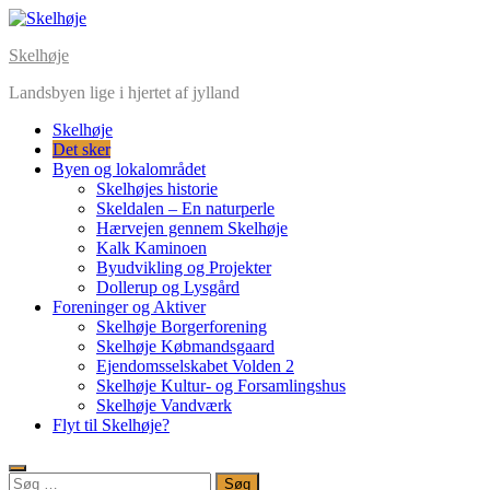
Skip
to
Skelhøje
content
Landsbyen lige i hjertet af jylland
Skelhøje
Det sker
Byen og lokalområdet
Skelhøjes historie
Skeldalen – En naturperle
Hærvejen gennem Skelhøje
Kalk Kaminoen
Byudvikling og Projekter
Dollerup og Lysgård
Foreninger og Aktiver
Skelhøje Borgerforening
Skelhøje Købmandsgaard
Ejendomsselskabet Volden 2
Skelhøje Kultur- og Forsamlingshus
Skelhøje Vandværk
Flyt til Skelhøje?
Søg