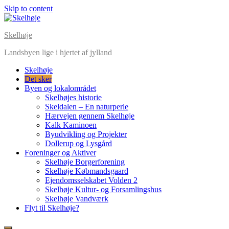
Skip to content
Skelhøje
Landsbyen lige i hjertet af jylland
Skelhøje
Det sker
Byen og lokalområdet
Skelhøjes historie
Skeldalen – En naturperle
Hærvejen gennem Skelhøje
Kalk Kaminoen
Byudvikling og Projekter
Dollerup og Lysgård
Foreninger og Aktiver
Skelhøje Borgerforening
Skelhøje Købmandsgaard
Ejendomsselskabet Volden 2
Skelhøje Kultur- og Forsamlingshus
Skelhøje Vandværk
Flyt til Skelhøje?