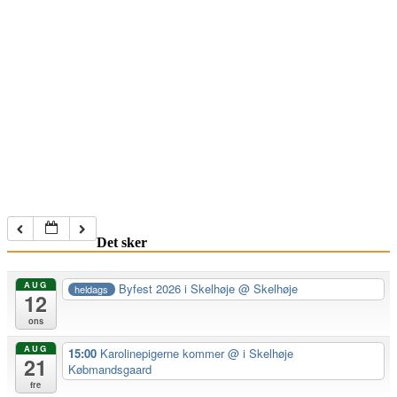
Det sker
AUG
Byfest 2026 i Skelhøje
@ Skelhøje
heldags
12
ons
AUG
15:00
Karolinepigerne kommer
@ i Skelhøje
21
Købmandsgaard
fre