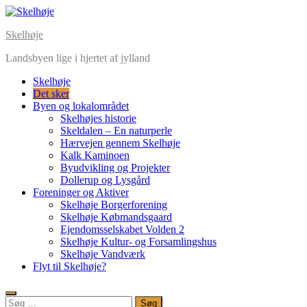
Skip
to
Skelhøje
content
Landsbyen lige i hjertet af jylland
Skelhøje
Det sker
Byen og lokalområdet
Skelhøjes historie
Skeldalen – En naturperle
Hærvejen gennem Skelhøje
Kalk Kaminoen
Byudvikling og Projekter
Dollerup og Lysgård
Foreninger og Aktiver
Skelhøje Borgerforening
Skelhøje Købmandsgaard
Ejendomsselskabet Volden 2
Skelhøje Kultur- og Forsamlingshus
Skelhøje Vandværk
Flyt til Skelhøje?
Søg