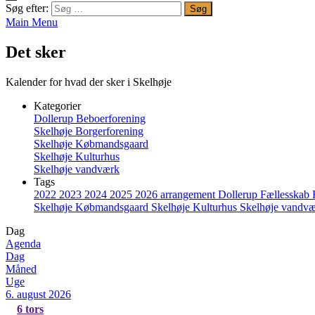
Søg efter:
Main Menu
Det sker
Kalender for hvad der sker i Skelhøje
Kategorier
Dollerup Beboerforening
Skelhøje Borgerforening
Skelhøje Købmandsgaard
Skelhøje Kulturhus
Skelhøje vandværk
Tags
2022
2023
2024
2025
2026
arrangement
Dollerup
Fællesskab
Skelhøje Købmandsgaard
Skelhøje Kulturhus
Skelhøje vandv
Dag
Agenda
Dag
Måned
Uge
6. august 2026
6
tors