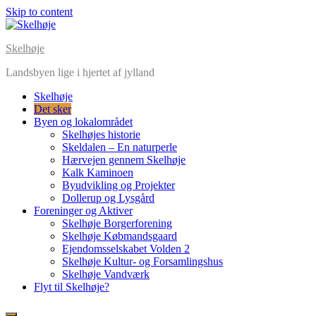
Skip to content
Skelhøje
Landsbyen lige i hjertet af jylland
Skelhøje
Det sker
Byen og lokalområdet
Skelhøjes historie
Skeldalen – En naturperle
Hærvejen gennem Skelhøje
Kalk Kaminoen
Byudvikling og Projekter
Dollerup og Lysgård
Foreninger og Aktiver
Skelhøje Borgerforening
Skelhøje Købmandsgaard
Ejendomsselskabet Volden 2
Skelhøje Kultur- og Forsamlingshus
Skelhøje Vandværk
Flyt til Skelhøje?