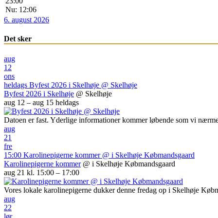
23:00
Nu: 12:06
6. august 2026
Det sker
aug
12
ons
heldags
Byfest 2026 i Skelhøje
@ Skelhøje
Byfest 2026 i Skelhøje
@ Skelhøje
aug 12 – aug 15
heldags
Datoen er fast. Yderlige informationer kommer løbende som vi nærme
aug
21
fre
15:00
Karolinepigerne kommer
@ i Skelhøje Købmandsgaard
Karolinepigerne kommer
@ i Skelhøje Købmandsgaard
aug 21 kl. 15:00 – 17:00
Vores lokale karolinepigerne dukker denne fredag op i Skelhøje Kø
aug
22
lør