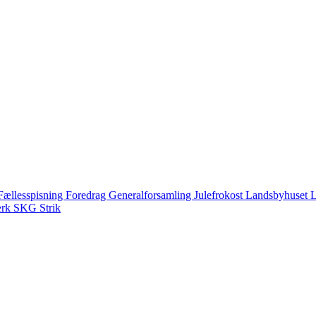
Fællesspisning
Foredrag
Generalforsamling
Julefrokost
Landsbyhuset
L
ærk
SKG
Strik