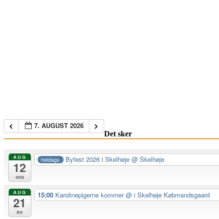
7. AUGUST 2026
Det sker
AUG
Byfest 2026 i Skelhøje
@ Skelhøje
heldags
12
ons
AUG
15:00
Karolinepigerne kommer
@ i Skelhøje Købmandsgaard
21
fre