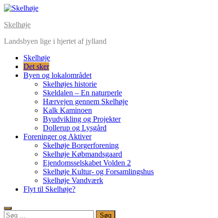
Skip
to
Skelhøje
content
Landsbyen lige i hjertet af jylland
Skelhøje
Det sker
Byen og lokalområdet
Skelhøjes historie
Skeldalen – En naturperle
Hærvejen gennem Skelhøje
Kalk Kaminoen
Byudvikling og Projekter
Dollerup og Lysgård
Foreninger og Aktiver
Skelhøje Borgerforening
Skelhøje Købmandsgaard
Ejendomsselskabet Volden 2
Skelhøje Kultur- og Forsamlingshus
Skelhøje Vandværk
Flyt til Skelhøje?
Søg