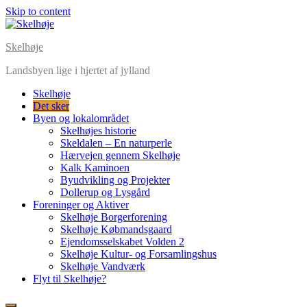
Skip to content
Skelhøje
Landsbyen lige i hjertet af jylland
Skelhøje
Det sker
Byen og lokalområdet
Skelhøjes historie
Skeldalen – En naturperle
Hærvejen gennem Skelhøje
Kalk Kaminoen
Byudvikling og Projekter
Dollerup og Lysgård
Foreninger og Aktiver
Skelhøje Borgerforening
Skelhøje Købmandsgaard
Ejendomsselskabet Volden 2
Skelhøje Kultur- og Forsamlingshus
Skelhøje Vandværk
Flyt til Skelhøje?