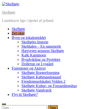
Skip
to
Skelhøje
content
Landsbyen lige i hjertet af jylland
Skelhøje
Det sker
Byen og lokalområdet
Skelhøjes historie
Skeldalen – En naturperle
Hærvejen gennem Skelhøje
Kalk Kaminoen
Byudvikling og Projekter
Dollerup og Lysgård
Foreninger og Aktiver
Skelhøje Borgerforening
Skelhøje Købmandsgaard
Ejendomsselskabet Volden 2
Skelhøje Kultur- og Forsamlingshus
Skelhøje Vandværk
Flyt til Skelhøje?
Søg