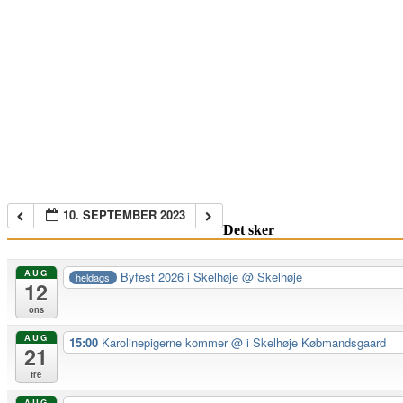
10. SEPTEMBER 2023
Det sker
AUG
Byfest 2026 i Skelhøje
@ Skelhøje
heldags
12
ons
AUG
15:00
Karolinepigerne kommer
@ i Skelhøje Købmandsgaard
21
fre
AUG