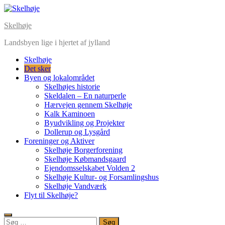
Skelhøje
Landsbyen lige i hjertet af jylland
Skelhøje
Det sker
Byen og lokalområdet
Skelhøjes historie
Skeldalen – En naturperle
Hærvejen gennem Skelhøje
Kalk Kaminoen
Byudvikling og Projekter
Dollerup og Lysgård
Foreninger og Aktiver
Skelhøje Borgerforening
Skelhøje Købmandsgaard
Ejendomsselskabet Volden 2
Skelhøje Kultur- og Forsamlingshus
Skelhøje Vandværk
Flyt til Skelhøje?