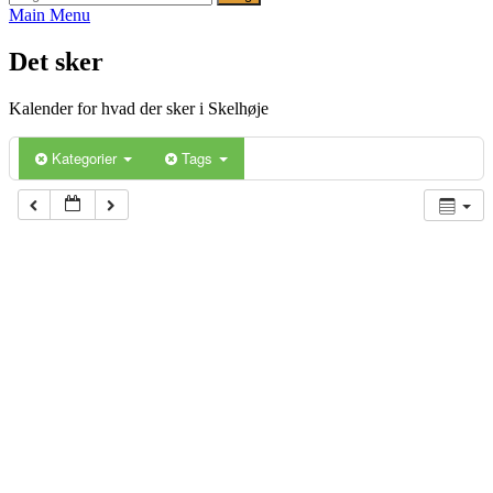
Main Menu
Det sker
Kalender for hvad der sker i Skelhøje
Kategorier
Tags