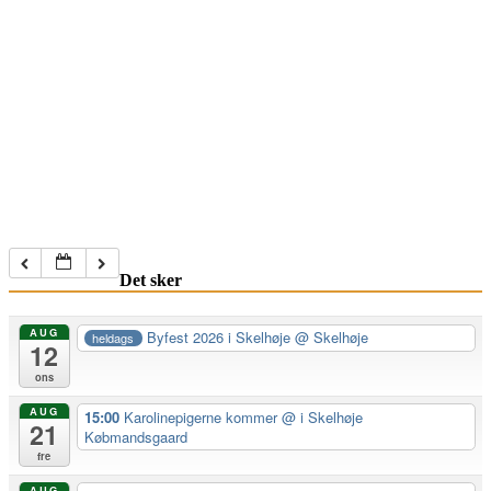
Det sker
AUG
Byfest 2026 i Skelhøje
@ Skelhøje
heldags
12
ons
AUG
15:00
Karolinepigerne kommer
@ i Skelhøje
21
Købmandsgaard
fre
AUG