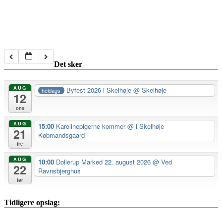
Det sker
AUG
Byfest 2026 i Skelhøje
@ Skelhøje
heldags
12
ons
AUG
15:00
Karolinepigerne kommer
@ i Skelhøje
21
Købmandsgaard
fre
AUG
10:00
Dollerup Marked 22. august 2026
@ Ved
22
Ravnsbjerghus
lør
Tidligere opslag: