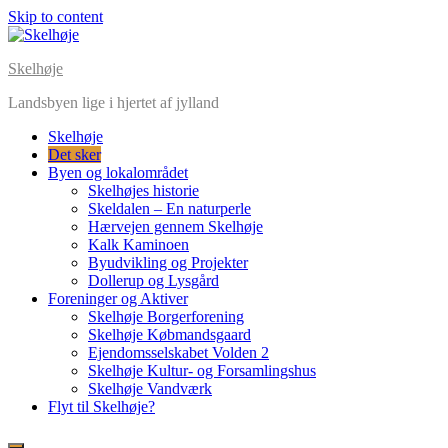
Skip to content
Skelhøje
Landsbyen lige i hjertet af jylland
Skelhøje
Det sker
Byen og lokalområdet
Skelhøjes historie
Skeldalen – En naturperle
Hærvejen gennem Skelhøje
Kalk Kaminoen
Byudvikling og Projekter
Dollerup og Lysgård
Foreninger og Aktiver
Skelhøje Borgerforening
Skelhøje Købmandsgaard
Ejendomsselskabet Volden 2
Skelhøje Kultur- og Forsamlingshus
Skelhøje Vandværk
Flyt til Skelhøje?