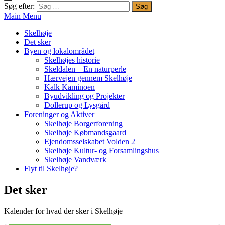
Søg efter:
Main Menu
Skelhøje
Det sker
Byen og lokalområdet
Skelhøjes historie
Skeldalen – En naturperle
Hærvejen gennem Skelhøje
Kalk Kaminoen
Byudvikling og Projekter
Dollerup og Lysgård
Foreninger og Aktiver
Skelhøje Borgerforening
Skelhøje Købmandsgaard
Ejendomsselskabet Volden 2
Skelhøje Kultur- og Forsamlingshus
Skelhøje Vandværk
Flyt til Skelhøje?
Det sker
Kalender for hvad der sker i Skelhøje