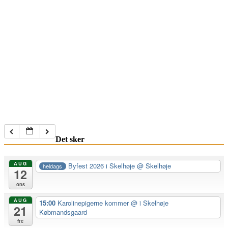
Det sker
AUG
Byfest 2026 i Skelhøje
@ Skelhøje
heldags
12
ons
AUG
15:00
Karolinepigerne kommer
@ i Skelhøje
21
Købmandsgaard
fre