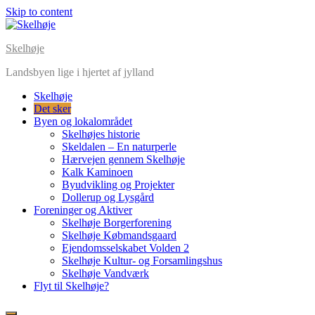
Skip to content
Skelhøje
Landsbyen lige i hjertet af jylland
Skelhøje
Det sker
Byen og lokalområdet
Skelhøjes historie
Skeldalen – En naturperle
Hærvejen gennem Skelhøje
Kalk Kaminoen
Byudvikling og Projekter
Dollerup og Lysgård
Foreninger og Aktiver
Skelhøje Borgerforening
Skelhøje Købmandsgaard
Ejendomsselskabet Volden 2
Skelhøje Kultur- og Forsamlingshus
Skelhøje Vandværk
Flyt til Skelhøje?