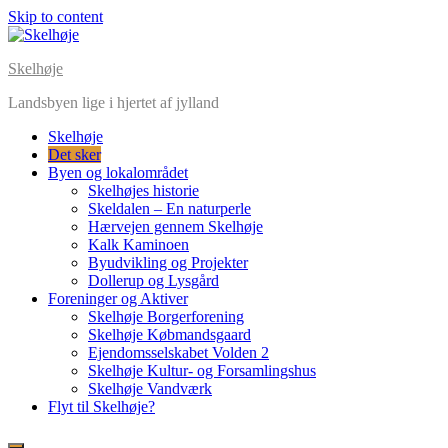
Skip to content
Skelhøje
Landsbyen lige i hjertet af jylland
Skelhøje
Det sker
Byen og lokalområdet
Skelhøjes historie
Skeldalen – En naturperle
Hærvejen gennem Skelhøje
Kalk Kaminoen
Byudvikling og Projekter
Dollerup og Lysgård
Foreninger og Aktiver
Skelhøje Borgerforening
Skelhøje Købmandsgaard
Ejendomsselskabet Volden 2
Skelhøje Kultur- og Forsamlingshus
Skelhøje Vandværk
Flyt til Skelhøje?