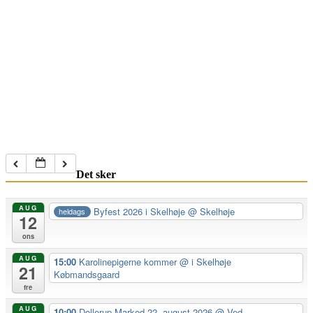
Det sker
AUG
Byfest 2026 i Skelhøje
@ Skelhøje
heldags
12
ons
AUG
15:00
Karolinepigerne kommer
@ i Skelhøje
21
Købmandsgaard
fre
AUG
10:00
Dollerup Marked 22. august 2026
@ Ved