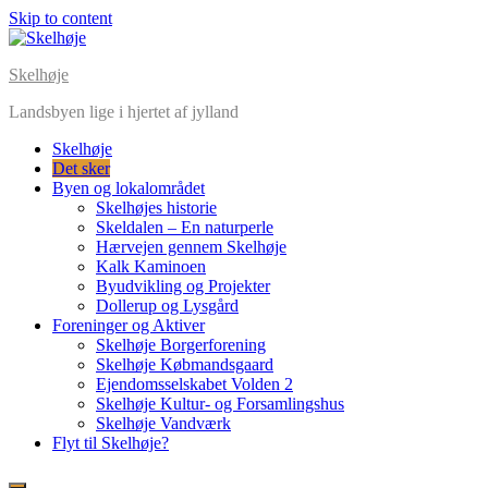
Skip to content
Skelhøje
Landsbyen lige i hjertet af jylland
Skelhøje
Det sker
Byen og lokalområdet
Skelhøjes historie
Skeldalen – En naturperle
Hærvejen gennem Skelhøje
Kalk Kaminoen
Byudvikling og Projekter
Dollerup og Lysgård
Foreninger og Aktiver
Skelhøje Borgerforening
Skelhøje Købmandsgaard
Ejendomsselskabet Volden 2
Skelhøje Kultur- og Forsamlingshus
Skelhøje Vandværk
Flyt til Skelhøje?