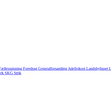
Fællesspisning
Foredrag
Generalforsamling
Julefrokost
Landsbyhuset
L
ærk
SKG
Strik