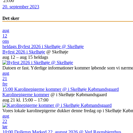
23:00
20. september 2023
Det sker
aug
12
ons
heldags
Byfest 2026 i Skelhøje
@ Skelhøje
Byfest 2026 i Skelhøje
@ Skelhøje
aug 12 – aug 15
heldags
Datoen er fast. Yderlige informationer kommer løbende som vi nærme
aug
21
fre
15:00
Karolinepigerne kommer
@ i Skelhøje Købmandsgaard
Karolinepigerne kommer
@ i Skelhøje Købmandsgaard
aug 21 kl. 15:00 – 17:00
Vores lokale karolinepigerne dukker denne fredag op i Skelhøje Kø
aug
22
lør
10:00
Dollerup Marked 22. august 2026
@ Ved Ravnsbjerghus