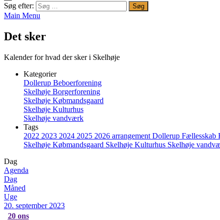
Søg efter:
Main Menu
Det sker
Kalender for hvad der sker i Skelhøje
Kategorier
Dollerup Beboerforening
Skelhøje Borgerforening
Skelhøje Købmandsgaard
Skelhøje Kulturhus
Skelhøje vandværk
Tags
2022
2023
2024
2025
2026
arrangement
Dollerup
Fællesskab
Skelhøje Købmandsgaard
Skelhøje Kulturhus
Skelhøje vandv
Dag
Agenda
Dag
Måned
Uge
20. september 2023
20
ons