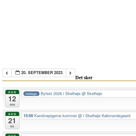
20. SEPTEMBER 2023
Det sker
AUG
Byfest 2026 i Skelhøje
@ Skelhøje
heldags
12
ons
AUG
15:00
Karolinepigerne kommer
@ i Skelhøje Købmandsgaard
21
fre
AUG