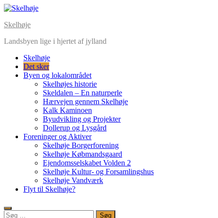
Skip
to
Skelhøje
content
Landsbyen lige i hjertet af jylland
Skelhøje
Det sker
Byen og lokalområdet
Skelhøjes historie
Skeldalen – En naturperle
Hærvejen gennem Skelhøje
Kalk Kaminoen
Byudvikling og Projekter
Dollerup og Lysgård
Foreninger og Aktiver
Skelhøje Borgerforening
Skelhøje Købmandsgaard
Ejendomsselskabet Volden 2
Skelhøje Kultur- og Forsamlingshus
Skelhøje Vandværk
Flyt til Skelhøje?
Søg