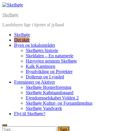
Skelhøje
Landsbyen lige i hjertet af jylland
Skelhøje
Det sker
Byen og lokalområdet
Skelhøjes historie
Skeldalen – En naturperle
Hærvejen gennem Skelhøje
Kalk Kaminoen
Byudvikling og Projekter
Dollerup og Lysgård
Foreninger og Aktiver
Skelhøje Borgerforening
Skelhøje Købmandsgaard
Ejendomsselskabet Volden 2
Skelhøje Kultur- og Forsamlingshus
Skelhøje Vandværk
Flyt til Skelhøje?