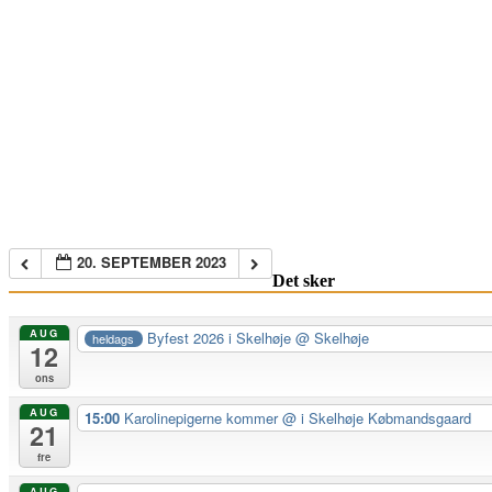
20. SEPTEMBER 2023
Det sker
AUG
Byfest 2026 i Skelhøje
@ Skelhøje
heldags
12
ons
AUG
15:00
Karolinepigerne kommer
@ i Skelhøje Købmandsgaard
21
fre
AUG