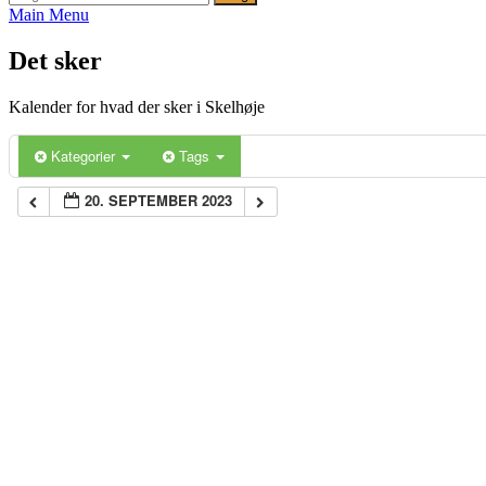
Main Menu
Det sker
Kalender for hvad der sker i Skelhøje
Kategorier
Tags
20. SEPTEMBER 2023