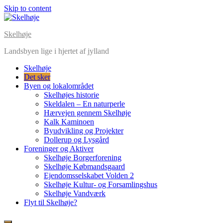
Skip to content
Skelhøje
Landsbyen lige i hjertet af jylland
Skelhøje
Det sker
Byen og lokalområdet
Skelhøjes historie
Skeldalen – En naturperle
Hærvejen gennem Skelhøje
Kalk Kaminoen
Byudvikling og Projekter
Dollerup og Lysgård
Foreninger og Aktiver
Skelhøje Borgerforening
Skelhøje Købmandsgaard
Ejendomsselskabet Volden 2
Skelhøje Kultur- og Forsamlingshus
Skelhøje Vandværk
Flyt til Skelhøje?