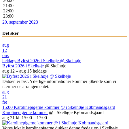
20:00
21:00
22:00
23:00
20. september 2023
Det sker
aug
12
ons
heldags
Byfest 2026 i Skelhøje
@ Skelhøje
Byfest 2026 i Skelhøje
@ Skelhøje
aug 12 – aug 15
heldags
Datoen er fast. Yderlige informationer kommer løbende som vi
nærmer os arrangementet.
aug
21
fre
15:00
Karolinepigerne kommer
@ i Skelhøje Købmandsgaard
Karolinepigerne kommer
@ i Skelhøje Købmandsgaard
aug 21 kl. 15:00 – 17:00
Vores lokale karolinepigerne dukker denne fredag op i Skelhøje