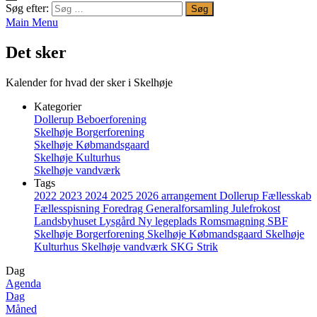
Søg efter:
Main Menu
Det sker
Kalender for hvad der sker i Skelhøje
Kategorier
Dollerup Beboerforening
Skelhøje Borgerforening
Skelhøje Købmandsgaard
Skelhøje Kulturhus
Skelhøje vandværk
Tags
2022
2023
2024
2025
2026
arrangement
Dollerup
Fællesskab
Fællesspisning
Foredrag
Generalforsamling
Julefrokost
Landsbyhuset
Lysgård
Ny legeplads
Romsmagning
SBF
Skelhøje Borgerforening
Skelhøje Købmandsgaard
Skelhøje
Kulturhus
Skelhøje vandværk
SKG
Strik
Dag
Agenda
Dag
Måned