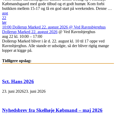
Købmandsgaard med gode tilbud og et godt humør. Kom forbi
butikken mellem 15-17 og få en god start på weekenden. Denne …
aug
22
lør
10:00
Dollerup Marked 22. august 2026
@ Ved Ravnsbjerghus
Dollerup Marked 22. august 2026
@ Ved Ravnsbjerghus
aug 22 kl. 10:00 – 17:00
Dollerup Marked bliver i år d. 22. august kl. 10 til 17 oppe ved
Ravnsbjerghus. Alle stande er udsolgte, så der bliver rigtig mange
lopper at kigge på.
Tidligere opslag:
Sct. Hans 2026
23. juni 2026
23. juni 2026
Nyhedsbrev fra Skelhøje Købmand – maj 2026