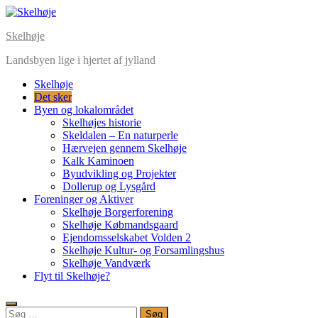
Skip
to
Skelhøje
content
Landsbyen lige i hjertet af jylland
Skelhøje
Det sker
Byen og lokalområdet
Skelhøjes historie
Skeldalen – En naturperle
Hærvejen gennem Skelhøje
Kalk Kaminoen
Byudvikling og Projekter
Dollerup og Lysgård
Foreninger og Aktiver
Skelhøje Borgerforening
Skelhøje Købmandsgaard
Ejendomsselskabet Volden 2
Skelhøje Kultur- og Forsamlingshus
Skelhøje Vandværk
Flyt til Skelhøje?
Søg