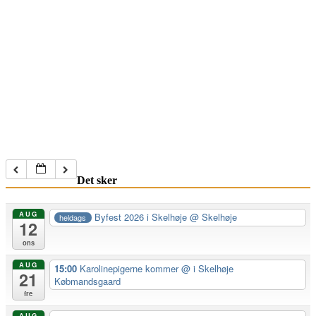
Det sker
AUG
Byfest 2026 i Skelhøje
@ Skelhøje
heldags
12
ons
AUG
15:00
Karolinepigerne kommer
@ i Skelhøje
21
Købmandsgaard
fre
AUG