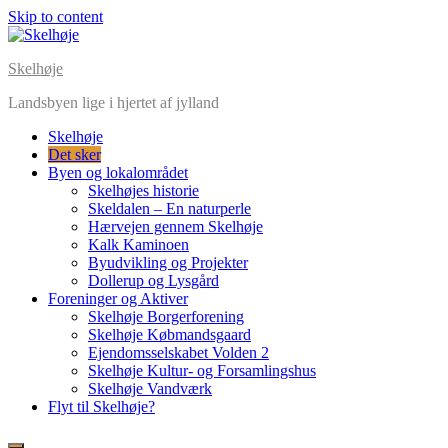
Skip to content
Skelhøje
Landsbyen lige i hjertet af jylland
Skelhøje
Det sker
Byen og lokalområdet
Skelhøjes historie
Skeldalen – En naturperle
Hærvejen gennem Skelhøje
Kalk Kaminoen
Byudvikling og Projekter
Dollerup og Lysgård
Foreninger og Aktiver
Skelhøje Borgerforening
Skelhøje Købmandsgaard
Ejendomsselskabet Volden 2
Skelhøje Kultur- og Forsamlingshus
Skelhøje Vandværk
Flyt til Skelhøje?