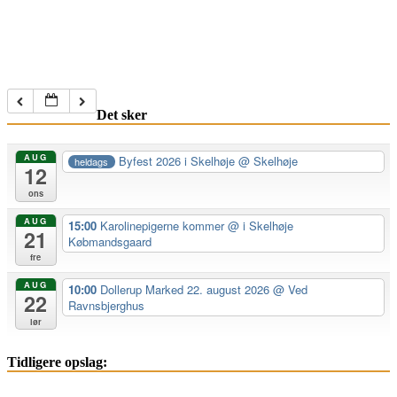
Det sker
AUG
Byfest 2026 i Skelhøje
@ Skelhøje
heldags
12
ons
AUG
15:00
Karolinepigerne kommer
@ i Skelhøje
21
Købmandsgaard
fre
AUG
10:00
Dollerup Marked 22. august 2026
@ Ved
22
Ravnsbjerghus
lør
Tidligere opslag: