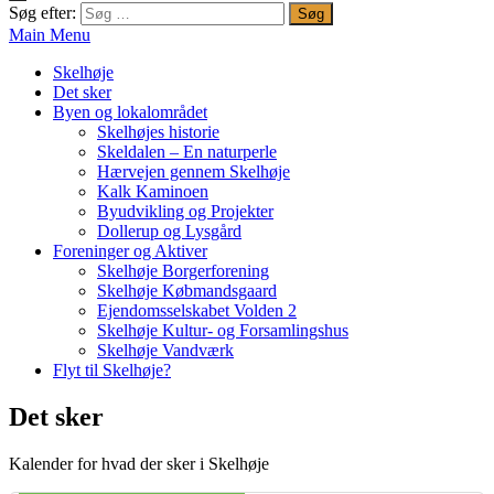
Søg efter:
Main Menu
Skelhøje
Det sker
Byen og lokalområdet
Skelhøjes historie
Skeldalen – En naturperle
Hærvejen gennem Skelhøje
Kalk Kaminoen
Byudvikling og Projekter
Dollerup og Lysgård
Foreninger og Aktiver
Skelhøje Borgerforening
Skelhøje Købmandsgaard
Ejendomsselskabet Volden 2
Skelhøje Kultur- og Forsamlingshus
Skelhøje Vandværk
Flyt til Skelhøje?
Det sker
Kalender for hvad der sker i Skelhøje