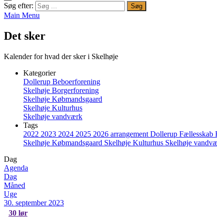
Søg efter:
Main Menu
Det sker
Kalender for hvad der sker i Skelhøje
Kategorier
Dollerup Beboerforening
Skelhøje Borgerforening
Skelhøje Købmandsgaard
Skelhøje Kulturhus
Skelhøje vandværk
Tags
2022
2023
2024
2025
2026
arrangement
Dollerup
Fællesskab
Skelhøje Købmandsgaard
Skelhøje Kulturhus
Skelhøje vandv
Dag
Agenda
Dag
Måned
Uge
30. september 2023
30
lør