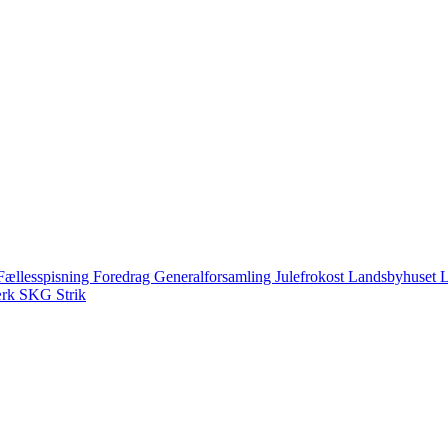
Fællesspisning
Foredrag
Generalforsamling
Julefrokost
Landsbyhuset
L
ærk
SKG
Strik