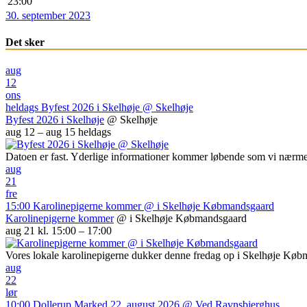
23:00
30. september 2023
Det sker
aug
12
ons
heldags
Byfest 2026 i Skelhøje
@ Skelhøje
Byfest 2026 i Skelhøje
@ Skelhøje
aug 12 – aug 15
heldags
Datoen er fast. Yderlige informationer kommer løbende som vi nærme
aug
21
fre
15:00
Karolinepigerne kommer
@ i Skelhøje Købmandsgaard
Karolinepigerne kommer
@ i Skelhøje Købmandsgaard
aug 21 kl. 15:00 – 17:00
Vores lokale karolinepigerne dukker denne fredag op i Skelhøje Kø
aug
22
lør
10:00
Dollerup Marked 22. august 2026
@ Ved Ravnsbjerghus