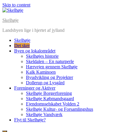
Skip to content
Skelhøje
Landsbyen lige i hjertet af jylland
Skelhøje
Det sker
Byen og lokalområdet
Skelhøjes historie
Skeldalen – En naturperle
Hærvejen gennem Skelhøje
Kalk Kaminoen
Byudvikling og Projekter
Dollerup og Lysgård
Foreninger og Aktiver
Skelhøje Borgerforening
Skelhøje Købmandsgaard
Ejendomsselskabet Volden 2
Skelhøje Kultur- og Forsamlingshus
Skelhøje Vandværk
Flyt til Skelhøje?