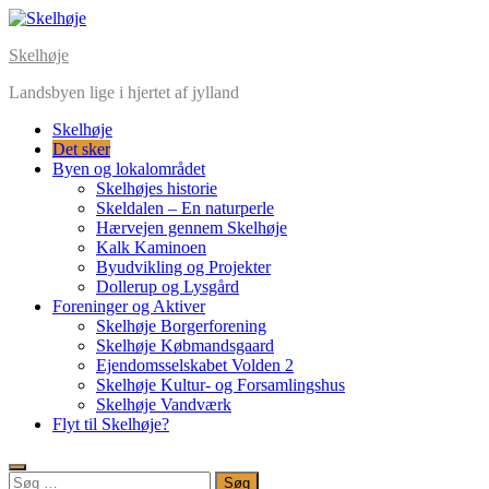
Skip
to
Skelhøje
content
Landsbyen lige i hjertet af jylland
Skelhøje
Det sker
Byen og lokalområdet
Skelhøjes historie
Skeldalen – En naturperle
Hærvejen gennem Skelhøje
Kalk Kaminoen
Byudvikling og Projekter
Dollerup og Lysgård
Foreninger og Aktiver
Skelhøje Borgerforening
Skelhøje Købmandsgaard
Ejendomsselskabet Volden 2
Skelhøje Kultur- og Forsamlingshus
Skelhøje Vandværk
Flyt til Skelhøje?
Søg