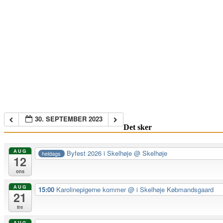
30. SEPTEMBER 2023
Det sker
AUG
Byfest 2026 i Skelhøje
@ Skelhøje
heldags
12
ons
AUG
15:00
Karolinepigerne kommer
@ i Skelhøje Købmandsgaard
21
fre
AUG