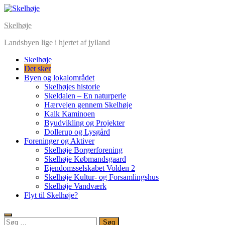
Skip
to
Skelhøje
content
Landsbyen lige i hjertet af jylland
Skelhøje
Det sker
Byen og lokalområdet
Skelhøjes historie
Skeldalen – En naturperle
Hærvejen gennem Skelhøje
Kalk Kaminoen
Byudvikling og Projekter
Dollerup og Lysgård
Foreninger og Aktiver
Skelhøje Borgerforening
Skelhøje Købmandsgaard
Ejendomsselskabet Volden 2
Skelhøje Kultur- og Forsamlingshus
Skelhøje Vandværk
Flyt til Skelhøje?
Søg