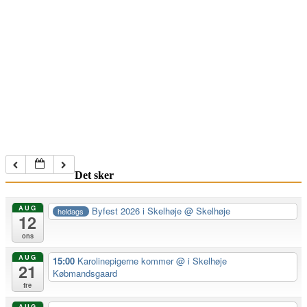
Det sker
AUG
Byfest 2026 i Skelhøje
@ Skelhøje
heldags
12
ons
AUG
15:00
Karolinepigerne kommer
@ i Skelhøje
21
Købmandsgaard
fre
AUG