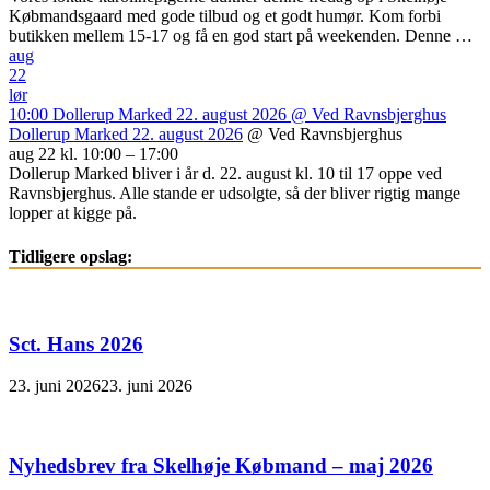
Købmandsgaard med gode tilbud og et godt humør. Kom forbi
butikken mellem 15-17 og få en god start på weekenden. Denne …
aug
22
lør
10:00
Dollerup Marked 22. august 2026
@ Ved Ravnsbjerghus
Dollerup Marked 22. august 2026
@ Ved Ravnsbjerghus
aug 22 kl. 10:00 – 17:00
Dollerup Marked bliver i år d. 22. august kl. 10 til 17 oppe ved
Ravnsbjerghus. Alle stande er udsolgte, så der bliver rigtig mange
lopper at kigge på.
Tidligere opslag:
Sct. Hans 2026
23. juni 2026
23. juni 2026
Nyhedsbrev fra Skelhøje Købmand – maj 2026