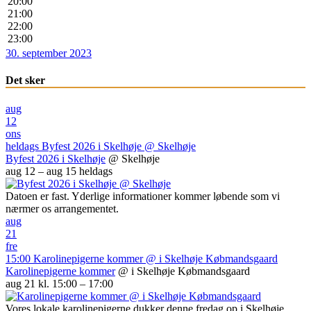
20:00
21:00
22:00
23:00
30. september 2023
Det sker
aug
12
ons
heldags
Byfest 2026 i Skelhøje
@ Skelhøje
Byfest 2026 i Skelhøje
@ Skelhøje
aug 12 – aug 15
heldags
Datoen er fast. Yderlige informationer kommer løbende som vi
nærmer os arrangementet.
aug
21
fre
15:00
Karolinepigerne kommer
@ i Skelhøje Købmandsgaard
Karolinepigerne kommer
@ i Skelhøje Købmandsgaard
aug 21 kl. 15:00 – 17:00
Vores lokale karolinepigerne dukker denne fredag op i Skelhøje