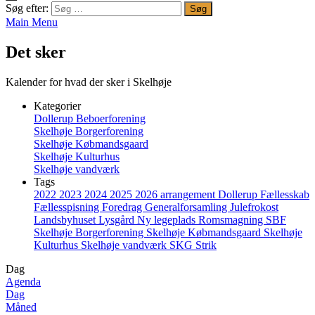
Søg efter:
Main Menu
Det sker
Kalender for hvad der sker i Skelhøje
Kategorier
Dollerup Beboerforening
Skelhøje Borgerforening
Skelhøje Købmandsgaard
Skelhøje Kulturhus
Skelhøje vandværk
Tags
2022
2023
2024
2025
2026
arrangement
Dollerup
Fællesskab
Fællesspisning
Foredrag
Generalforsamling
Julefrokost
Landsbyhuset
Lysgård
Ny legeplads
Romsmagning
SBF
Skelhøje Borgerforening
Skelhøje Købmandsgaard
Skelhøje
Kulturhus
Skelhøje vandværk
SKG
Strik
Dag
Agenda
Dag
Måned