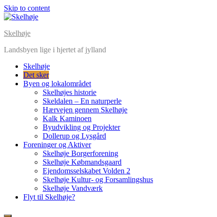
Skip to content
Skelhøje
Landsbyen lige i hjertet af jylland
Skelhøje
Det sker
Byen og lokalområdet
Skelhøjes historie
Skeldalen – En naturperle
Hærvejen gennem Skelhøje
Kalk Kaminoen
Byudvikling og Projekter
Dollerup og Lysgård
Foreninger og Aktiver
Skelhøje Borgerforening
Skelhøje Købmandsgaard
Ejendomsselskabet Volden 2
Skelhøje Kultur- og Forsamlingshus
Skelhøje Vandværk
Flyt til Skelhøje?