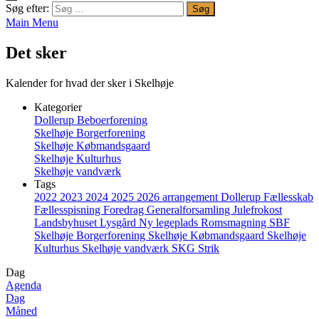
Søg efter:
Main Menu
Det sker
Kalender for hvad der sker i Skelhøje
Kategorier
Dollerup Beboerforening
Skelhøje Borgerforening
Skelhøje Købmandsgaard
Skelhøje Kulturhus
Skelhøje vandværk
Tags
2022
2023
2024
2025
2026
arrangement
Dollerup
Fællesskab
Fællesspisning
Foredrag
Generalforsamling
Julefrokost
Landsbyhuset
Lysgård
Ny legeplads
Romsmagning
SBF
Skelhøje Borgerforening
Skelhøje Købmandsgaard
Skelhøje
Kulturhus
Skelhøje vandværk
SKG
Strik
Dag
Agenda
Dag
Måned