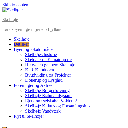
Skip to content
Skelhøje
Landsbyen lige i hjertet af jylland
Skelhøje
Det sker
Byen og lokalområdet
Skelhøjes historie
Skeldalen – En naturperle
Hærvejen gennem Skelhøje
Kalk Kaminoen
Byudvikling og Projekter
Dollerup og Lysgård
Foreninger og Aktiver
Skelhøje Borgerforening
Skelhøje Købmandsgaard
Ejendomsselskabet Volden 2
Skelhøje Kultur- og Forsamlingshus
Skelhøje Vandværk
Flyt til Skelhøje?