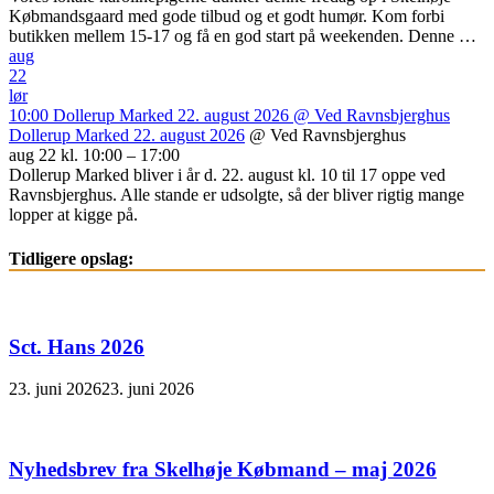
Købmandsgaard med gode tilbud og et godt humør. Kom forbi
butikken mellem 15-17 og få en god start på weekenden. Denne …
aug
22
lør
10:00
Dollerup Marked 22. august 2026
@ Ved Ravnsbjerghus
Dollerup Marked 22. august 2026
@ Ved Ravnsbjerghus
aug 22 kl. 10:00 – 17:00
Dollerup Marked bliver i år d. 22. august kl. 10 til 17 oppe ved
Ravnsbjerghus. Alle stande er udsolgte, så der bliver rigtig mange
lopper at kigge på.
Tidligere opslag:
Sct. Hans 2026
23. juni 2026
23. juni 2026
Nyhedsbrev fra Skelhøje Købmand – maj 2026