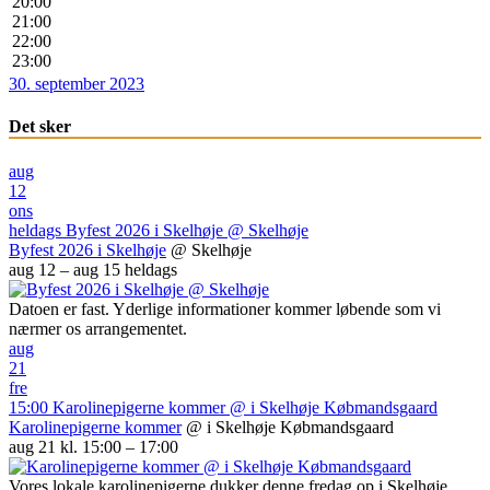
20:00
21:00
22:00
23:00
30. september 2023
Det sker
aug
12
ons
heldags
Byfest 2026 i Skelhøje
@ Skelhøje
Byfest 2026 i Skelhøje
@ Skelhøje
aug 12 – aug 15
heldags
Datoen er fast. Yderlige informationer kommer løbende som vi
nærmer os arrangementet.
aug
21
fre
15:00
Karolinepigerne kommer
@ i Skelhøje Købmandsgaard
Karolinepigerne kommer
@ i Skelhøje Købmandsgaard
aug 21 kl. 15:00 – 17:00
Vores lokale karolinepigerne dukker denne fredag op i Skelhøje