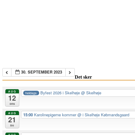
30. SEPTEMBER 2023
Det sker
AUG
Byfest 2026 i Skelhøje
@ Skelhøje
heldags
12
ons
AUG
15:00
Karolinepigerne kommer
@ i Skelhøje Købmandsgaard
21
fre
AUG