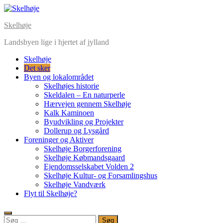
Skip
to
Skelhøje
content
Landsbyen lige i hjertet af jylland
Skelhøje
Det sker
Byen og lokalområdet
Skelhøjes historie
Skeldalen – En naturperle
Hærvejen gennem Skelhøje
Kalk Kaminoen
Byudvikling og Projekter
Dollerup og Lysgård
Foreninger og Aktiver
Skelhøje Borgerforening
Skelhøje Købmandsgaard
Ejendomsselskabet Volden 2
Skelhøje Kultur- og Forsamlingshus
Skelhøje Vandværk
Flyt til Skelhøje?
Søg