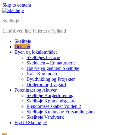
Skip to content
Skelhøje
Landsbyen lige i hjertet af jylland
Skelhøje
Det sker
Byen og lokalområdet
Skelhøjes historie
Skeldalen – En naturperle
Hærvejen gennem Skelhøje
Kalk Kaminoen
Byudvikling og Projekter
Dollerup og Lysgård
Foreninger og Aktiver
Skelhøje Borgerforening
Skelhøje Købmandsgaard
Ejendomsselskabet Volden 2
Skelhøje Kultur- og Forsamlingshus
Skelhøje Vandværk
Flyt til Skelhøje?