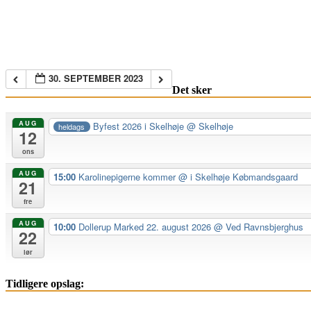
30. SEPTEMBER 2023
Det sker
AUG
Byfest 2026 i Skelhøje
@ Skelhøje
heldags
12
ons
AUG
15:00
Karolinepigerne kommer
@ i Skelhøje Købmandsgaard
21
fre
AUG
10:00
Dollerup Marked 22. august 2026
@ Ved Ravnsbjerghus
22
lør
Tidligere opslag: