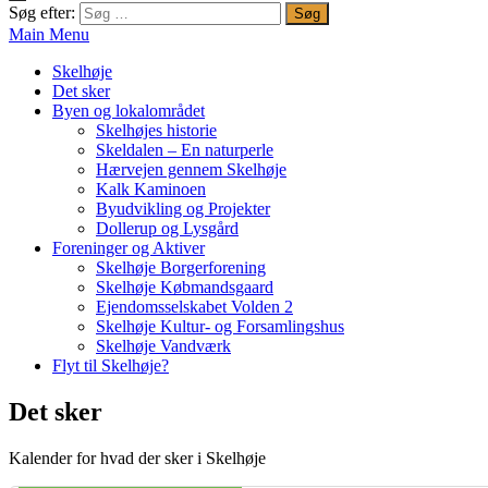
Søg efter:
Main Menu
Skelhøje
Det sker
Byen og lokalområdet
Skelhøjes historie
Skeldalen – En naturperle
Hærvejen gennem Skelhøje
Kalk Kaminoen
Byudvikling og Projekter
Dollerup og Lysgård
Foreninger og Aktiver
Skelhøje Borgerforening
Skelhøje Købmandsgaard
Ejendomsselskabet Volden 2
Skelhøje Kultur- og Forsamlingshus
Skelhøje Vandværk
Flyt til Skelhøje?
Det sker
Kalender for hvad der sker i Skelhøje