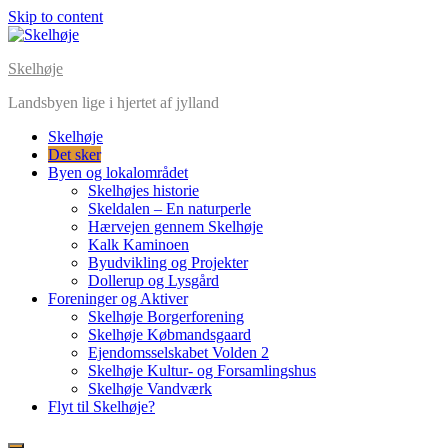
Skip to content
Skelhøje
Landsbyen lige i hjertet af jylland
Skelhøje
Det sker
Byen og lokalområdet
Skelhøjes historie
Skeldalen – En naturperle
Hærvejen gennem Skelhøje
Kalk Kaminoen
Byudvikling og Projekter
Dollerup og Lysgård
Foreninger og Aktiver
Skelhøje Borgerforening
Skelhøje Købmandsgaard
Ejendomsselskabet Volden 2
Skelhøje Kultur- og Forsamlingshus
Skelhøje Vandværk
Flyt til Skelhøje?