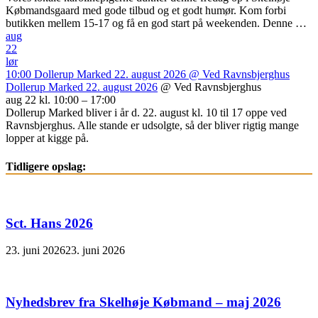
Købmandsgaard med gode tilbud og et godt humør. Kom forbi
butikken mellem 15-17 og få en god start på weekenden. Denne …
aug
22
lør
10:00
Dollerup Marked 22. august 2026
@ Ved Ravnsbjerghus
Dollerup Marked 22. august 2026
@ Ved Ravnsbjerghus
aug 22 kl. 10:00 – 17:00
Dollerup Marked bliver i år d. 22. august kl. 10 til 17 oppe ved
Ravnsbjerghus. Alle stande er udsolgte, så der bliver rigtig mange
lopper at kigge på.
Tidligere opslag:
Sct. Hans 2026
23. juni 2026
23. juni 2026
Nyhedsbrev fra Skelhøje Købmand – maj 2026