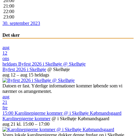
20:00
21:00
22:00
23:00
30. september 2023
Det sker
aug
12
ons
heldags
Byfest 2026 i Skelhøje
@ Skelhøje
Byfest 2026 i Skelhøje
@ Skelhøje
aug 12 – aug 15
heldags
Datoen er fast. Yderlige informationer kommer løbende som vi
nærmer os arrangementet.
aug
21
fre
15:00
Karolinepigerne kommer
@ i Skelhøje Købmandsgaard
Karolinepigerne kommer
@ i Skelhøje Købmandsgaard
aug 21 kl. 15:00 – 17:00
Vores lokale karolinepigerne dukker denne fredag op i Skelhøje