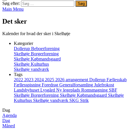
Søg efter:
Main Menu
Det sker
Kalender for hvad der sker i Skelhøje
Kategorier
Dollerup Beboerforening
Skelhøje Borgerforening
Skelhøje Købmandsgaard
Skelhøje Kulturhus
Skelhøje vandværk
Tags
2022
2023
2024
2025
2026
arrangement
Dollerup
Fællesskab
Fællesspisning
Foredrag
Generalforsamling
Julefrokost
Landsbyhuset
Lysgård
Ny legeplads
Romsmagning
SBF
Skelhøje Borgerforening
Skelhøje Købmandsgaard
Skelhøje
Kulturhus
Skelhøje vandværk
SKG
Strik
Dag
Agenda
Dag
Måned