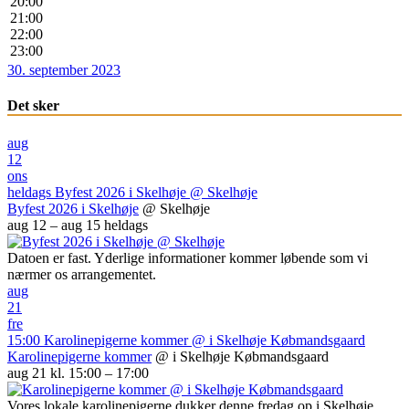
20:00
21:00
22:00
23:00
30. september 2023
Det sker
aug
12
ons
heldags
Byfest 2026 i Skelhøje
@ Skelhøje
Byfest 2026 i Skelhøje
@ Skelhøje
aug 12 – aug 15
heldags
Datoen er fast. Yderlige informationer kommer løbende som vi
nærmer os arrangementet.
aug
21
fre
15:00
Karolinepigerne kommer
@ i Skelhøje Købmandsgaard
Karolinepigerne kommer
@ i Skelhøje Købmandsgaard
aug 21 kl. 15:00 – 17:00
Vores lokale karolinepigerne dukker denne fredag op i Skelhøje