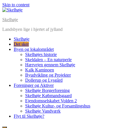
Skip to content
Skelhøje
Landsbyen lige i hjertet af jylland
Skelhøje
Det sker
Byen og lokalområdet
Skelhøjes historie
Skeldalen – En naturperle
Hærvejen gennem Skelhøje
Kalk Kaminoen
Byudvikling og Projekter
Dollerup og Lysgård
Foreninger og Aktiver
Skelhøje Borgerforening
Skelhøje Købmandsgaard
Ejendomsselskabet Volden 2
Skelhøje Kultur- og Forsamlingshus
Skelhøje Vandværk
Flyt til Skelhøje?