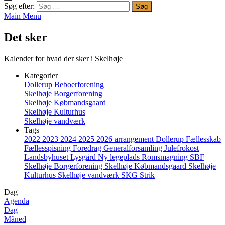
Søg efter:
Main Menu
Det sker
Kalender for hvad der sker i Skelhøje
Kategorier
Dollerup Beboerforening
Skelhøje Borgerforening
Skelhøje Købmandsgaard
Skelhøje Kulturhus
Skelhøje vandværk
Tags
2022
2023
2024
2025
2026
arrangement
Dollerup
Fællesskab
Fællesspisning
Foredrag
Generalforsamling
Julefrokost
Landsbyhuset
Lysgård
Ny legeplads
Romsmagning
SBF
Skelhøje Borgerforening
Skelhøje Købmandsgaard
Skelhøje
Kulturhus
Skelhøje vandværk
SKG
Strik
Dag
Agenda
Dag
Måned