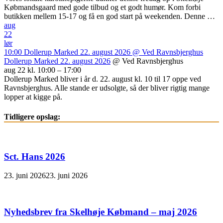
Købmandsgaard med gode tilbud og et godt humør. Kom forbi
butikken mellem 15-17 og få en god start på weekenden. Denne …
aug
22
lør
10:00
Dollerup Marked 22. august 2026
@ Ved Ravnsbjerghus
Dollerup Marked 22. august 2026
@ Ved Ravnsbjerghus
aug 22 kl. 10:00 – 17:00
Dollerup Marked bliver i år d. 22. august kl. 10 til 17 oppe ved
Ravnsbjerghus. Alle stande er udsolgte, så der bliver rigtig mange
lopper at kigge på.
Tidligere opslag:
Sct. Hans 2026
23. juni 2026
23. juni 2026
Nyhedsbrev fra Skelhøje Købmand – maj 2026