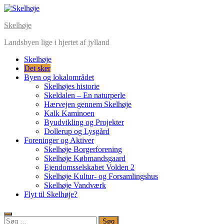
Skip
to
Skelhøje
content
Landsbyen lige i hjertet af jylland
Skelhøje
Det sker
Byen og lokalområdet
Skelhøjes historie
Skeldalen – En naturperle
Hærvejen gennem Skelhøje
Kalk Kaminoen
Byudvikling og Projekter
Dollerup og Lysgård
Foreninger og Aktiver
Skelhøje Borgerforening
Skelhøje Købmandsgaard
Ejendomsselskabet Volden 2
Skelhøje Kultur- og Forsamlingshus
Skelhøje Vandværk
Flyt til Skelhøje?
Søg