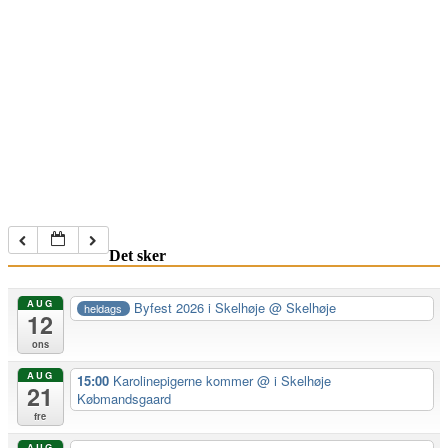
Det sker
AUG
Byfest 2026 i Skelhøje
@ Skelhøje
heldags
12
ons
AUG
15:00
Karolinepigerne kommer
@ i Skelhøje
21
Købmandsgaard
fre
AUG