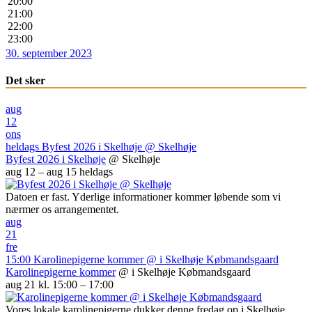
20:00
21:00
22:00
23:00
30. september 2023
Det sker
aug
12
ons
heldags
Byfest 2026 i Skelhøje
@ Skelhøje
Byfest 2026 i Skelhøje
@ Skelhøje
aug 12 – aug 15
heldags
Datoen er fast. Yderlige informationer kommer løbende som vi
nærmer os arrangementet.
aug
21
fre
15:00
Karolinepigerne kommer
@ i Skelhøje Købmandsgaard
Karolinepigerne kommer
@ i Skelhøje Købmandsgaard
aug 21 kl. 15:00 – 17:00
Vores lokale karolinepigerne dukker denne fredag op i Skelhøje