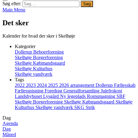
Søg efter:
Main Menu
Det sker
Kalender for hvad der sker i Skelhøje
Kategorier
Dollerup Beboerforening
Skelhøje Borgerforening
Skelhøje Købmandsgaard
Skelhøje Kulturhus
Skelhøje vandværk
Tags
2022
2023
2024
2025
2026
arrangement
Dollerup
Fællesskab
Fællesspisning
Foredrag
Generalforsamling
Julefrokost
Landsbyhuset
Lysgård
Ny legeplads
Romsmagning
SBF
Skelhøje Borgerforening
Skelhøje Købmandsgaard
Skelhøje
Kulturhus
Skelhøje vandværk
SKG
Strik
Dag
Agenda
Dag
Måned