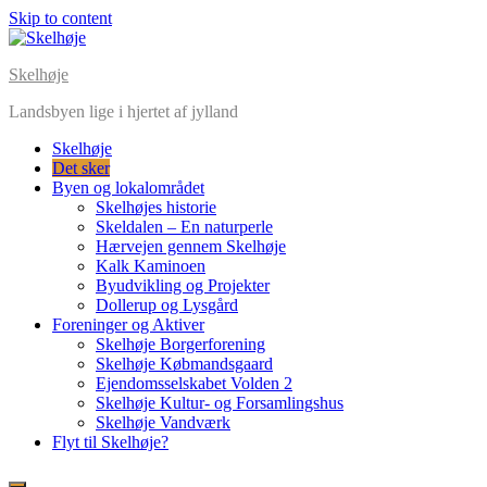
Skip to content
Skelhøje
Landsbyen lige i hjertet af jylland
Skelhøje
Det sker
Byen og lokalområdet
Skelhøjes historie
Skeldalen – En naturperle
Hærvejen gennem Skelhøje
Kalk Kaminoen
Byudvikling og Projekter
Dollerup og Lysgård
Foreninger og Aktiver
Skelhøje Borgerforening
Skelhøje Købmandsgaard
Ejendomsselskabet Volden 2
Skelhøje Kultur- og Forsamlingshus
Skelhøje Vandværk
Flyt til Skelhøje?