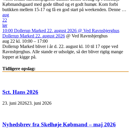
Købmandsgaard med gode tilbud og et godt humør. Kom forbi
butikken mellem 15-17 og få en god start på weekenden. Denne …
aug
22
lør
10:00
Dollerup Marked 22. august 2026
@ Ved Ravnsbjerghus
Dollerup Marked 22. august 2026
@ Ved Ravnsbjerghus
aug 22 kl. 10:00 – 17:00
Dollerup Marked bliver i år d. 22. august kl. 10 til 17 oppe ved
Ravnsbjerghus. Alle stande er udsolgte, så der bliver rigtig mange
lopper at kigge på.
Tidligere opslag:
Sct. Hans 2026
23. juni 2026
23. juni 2026
Nyhedsbrev fra Skelhøje Købmand – maj 2026