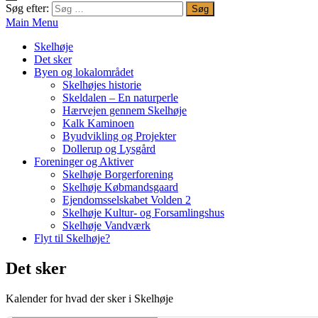
Søg efter:
Main Menu
Skelhøje
Det sker
Byen og lokalområdet
Skelhøjes historie
Skeldalen – En naturperle
Hærvejen gennem Skelhøje
Kalk Kaminoen
Byudvikling og Projekter
Dollerup og Lysgård
Foreninger og Aktiver
Skelhøje Borgerforening
Skelhøje Købmandsgaard
Ejendomsselskabet Volden 2
Skelhøje Kultur- og Forsamlingshus
Skelhøje Vandværk
Flyt til Skelhøje?
Det sker
Kalender for hvad der sker i Skelhøje