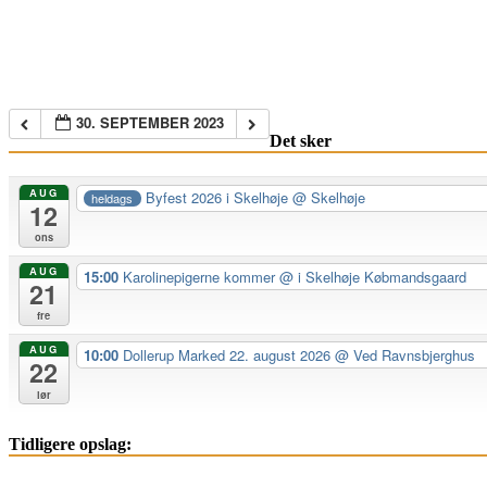
30. SEPTEMBER 2023
Det sker
AUG
Byfest 2026 i Skelhøje
@ Skelhøje
heldags
12
ons
AUG
15:00
Karolinepigerne kommer
@ i Skelhøje Købmandsgaard
21
fre
AUG
10:00
Dollerup Marked 22. august 2026
@ Ved Ravnsbjerghus
22
lør
Tidligere opslag: