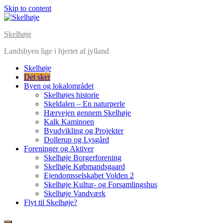
Skip to content
Skelhøje
Landsbyen lige i hjertet af jylland
Skelhøje
Det sker
Byen og lokalområdet
Skelhøjes historie
Skeldalen – En naturperle
Hærvejen gennem Skelhøje
Kalk Kaminoen
Byudvikling og Projekter
Dollerup og Lysgård
Foreninger og Aktiver
Skelhøje Borgerforening
Skelhøje Købmandsgaard
Ejendomsselskabet Volden 2
Skelhøje Kultur- og Forsamlingshus
Skelhøje Vandværk
Flyt til Skelhøje?