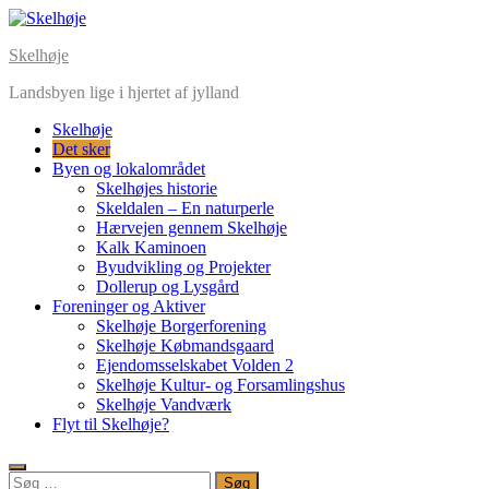
Skip
to
Skelhøje
content
Landsbyen lige i hjertet af jylland
Skelhøje
Det sker
Byen og lokalområdet
Skelhøjes historie
Skeldalen – En naturperle
Hærvejen gennem Skelhøje
Kalk Kaminoen
Byudvikling og Projekter
Dollerup og Lysgård
Foreninger og Aktiver
Skelhøje Borgerforening
Skelhøje Købmandsgaard
Ejendomsselskabet Volden 2
Skelhøje Kultur- og Forsamlingshus
Skelhøje Vandværk
Flyt til Skelhøje?
Søg