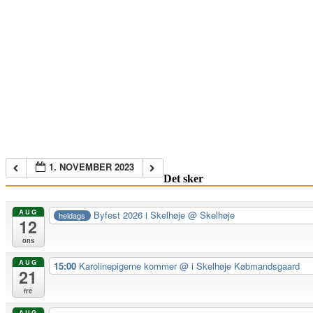
1. NOVEMBER 2023
Det sker
AUG
Byfest 2026 i Skelhøje
@ Skelhøje
heldags
12
ons
AUG
15:00
Karolinepigerne kommer
@ i Skelhøje Købmandsgaard
21
fre
AUG