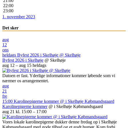
21:00
22:00
23:00
1. november 2023
Det sker
aug
12
ons
heldags
Byfest 2026 i Skelhøje
@ Skelhøje
Byfest 2026 i Skelhøje
@ Skelhøje
aug 12 – aug 15
heldags
Datoen er fast. Yderlige informationer kommer løbende som vi
nærmer os arrangementet.
aug
21
fre
15:00
Karolinepigerne kommer
@ i Skelhøje Købmandsgaard
Karolinepigerne kommer
@ i Skelhøje Købmandsgaard
aug 21 kl. 15:00 – 17:00
Vores lokale karolinepigerne dukker denne fredag op i Skelhøje
Købmandsgaard med gode tilbud og et godt humør. Kom forbi