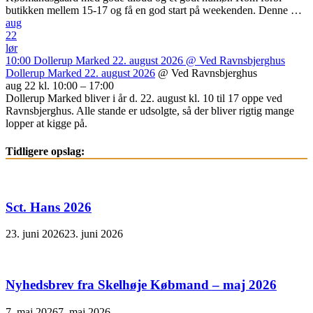
butikken mellem 15-17 og få en god start på weekenden. Denne …
aug
22
lør
10:00
Dollerup Marked 22. august 2026
@ Ved Ravnsbjerghus
Dollerup Marked 22. august 2026
@ Ved Ravnsbjerghus
aug 22 kl. 10:00 – 17:00
Dollerup Marked bliver i år d. 22. august kl. 10 til 17 oppe ved
Ravnsbjerghus. Alle stande er udsolgte, så der bliver rigtig mange
lopper at kigge på.
Tidligere opslag:
Sct. Hans 2026
23. juni 2026
23. juni 2026
Nyhedsbrev fra Skelhøje Købmand – maj 2026
7. maj 2026
7. maj 2026