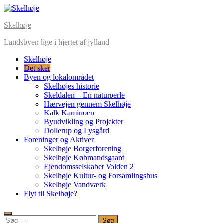
Skelhøje
Landsbyen lige i hjertet af jylland
Skelhøje
Det sker
Byen og lokalområdet
Skelhøjes historie
Skeldalen – En naturperle
Hærvejen gennem Skelhøje
Kalk Kaminoen
Byudvikling og Projekter
Dollerup og Lysgård
Foreninger og Aktiver
Skelhøje Borgerforening
Skelhøje Købmandsgaard
Ejendomsselskabet Volden 2
Skelhøje Kultur- og Forsamlingshus
Skelhøje Vandværk
Flyt til Skelhøje?