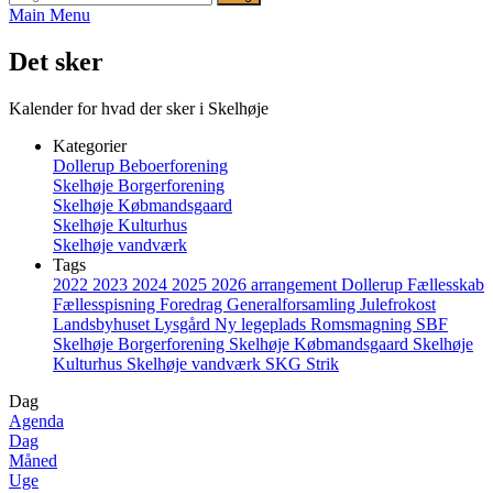
Main Menu
Det sker
Kalender for hvad der sker i Skelhøje
Kategorier
Dollerup Beboerforening
Skelhøje Borgerforening
Skelhøje Købmandsgaard
Skelhøje Kulturhus
Skelhøje vandværk
Tags
2022
2023
2024
2025
2026
arrangement
Dollerup
Fællesskab
Fællesspisning
Foredrag
Generalforsamling
Julefrokost
Landsbyhuset
Lysgård
Ny legeplads
Romsmagning
SBF
Skelhøje Borgerforening
Skelhøje Købmandsgaard
Skelhøje
Kulturhus
Skelhøje vandværk
SKG
Strik
Dag
Agenda
Dag
Måned
Uge