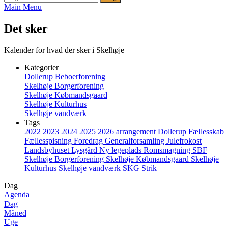
Main Menu
Det sker
Kalender for hvad der sker i Skelhøje
Kategorier
Dollerup Beboerforening
Skelhøje Borgerforening
Skelhøje Købmandsgaard
Skelhøje Kulturhus
Skelhøje vandværk
Tags
2022
2023
2024
2025
2026
arrangement
Dollerup
Fællesskab
Fællesspisning
Foredrag
Generalforsamling
Julefrokost
Landsbyhuset
Lysgård
Ny legeplads
Romsmagning
SBF
Skelhøje Borgerforening
Skelhøje Købmandsgaard
Skelhøje
Kulturhus
Skelhøje vandværk
SKG
Strik
Dag
Agenda
Dag
Måned
Uge