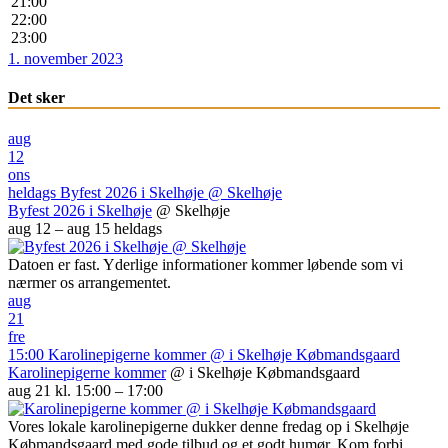
21:00
22:00
23:00
1. november 2023
Det sker
aug
12
ons
heldags
Byfest 2026 i Skelhøje
@ Skelhøje
Byfest 2026 i Skelhøje
@ Skelhøje
aug 12 – aug 15
heldags
Datoen er fast. Yderlige informationer kommer løbende som vi
nærmer os arrangementet.
aug
21
fre
15:00
Karolinepigerne kommer
@ i Skelhøje Købmandsgaard
Karolinepigerne kommer
@ i Skelhøje Købmandsgaard
aug 21 kl. 15:00 – 17:00
Vores lokale karolinepigerne dukker denne fredag op i Skelhøje
Købmandsgaard med gode tilbud og et godt humør. Kom forbi