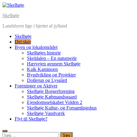
Skelhøje
Landsbyen lige i hjertet af jylland
Skelhøje
Det sker
Byen og lokalområdet
Skelhøjes historie
Skeldalen – En naturperle
Hærvejen gennem Skelhøje
Kalk Kaminoen
Byudvikling og Projekter
Dollerup og Lysgård
Foreninger og Aktiver
Skelhøje Borgerforening
Skelhøje Købmandsgaard
Ejendomsselskabet Volden 2
Skelhøje Kultur- og Forsamlingshus
Skelhøje Vandværk
Flyt til Skelhøje?