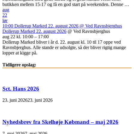
butikken mellem 15-17 og få en god start på weekenden. Denne …
aug
22
lør
10:00
Dollerup Marked 22. august 2026
@ Ved Ravnsbjerghus
Dollerup Marked 22. august 2026
@ Ved Ravnsbjerghus
aug 22 kl. 10:00 – 17:00
Dollerup Marked bliver i år d. 22. august kl. 10 til 17 oppe ved
Ravnsbjerghus. Alle stande er udsolgte, så der bliver rigtig mange
lopper at kigge på.
Tidligere opslag:
Sct. Hans 2026
23. juni 2026
23. juni 2026
Nyhedsbrev fra Skelhøje Købmand – maj 2026
7. maj 2026
7. maj 2026