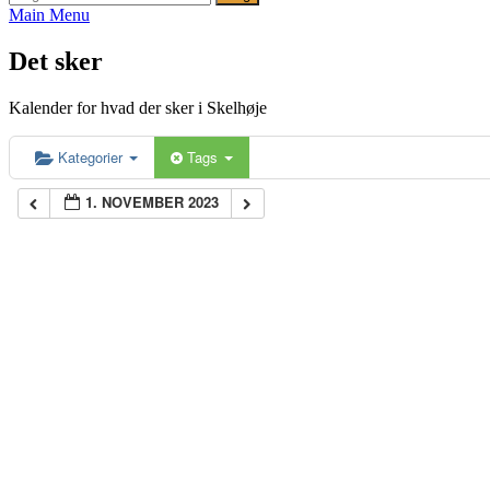
efter:
Main Menu
Det sker
Kalender for hvad der sker i Skelhøje
Kategorier
Tags
1. NOVEMBER 2023