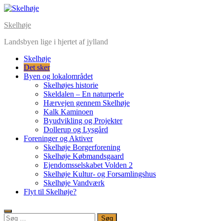
Skip
to
Skelhøje
content
Landsbyen lige i hjertet af jylland
Skelhøje
Det sker
Byen og lokalområdet
Skelhøjes historie
Skeldalen – En naturperle
Hærvejen gennem Skelhøje
Kalk Kaminoen
Byudvikling og Projekter
Dollerup og Lysgård
Foreninger og Aktiver
Skelhøje Borgerforening
Skelhøje Købmandsgaard
Ejendomsselskabet Volden 2
Skelhøje Kultur- og Forsamlingshus
Skelhøje Vandværk
Flyt til Skelhøje?
Søg