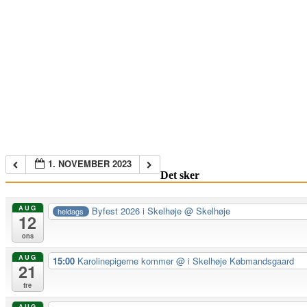
1. NOVEMBER 2023
Det sker
AUG
Byfest 2026 i Skelhøje
@ Skelhøje
heldags
12
ons
AUG
15:00
Karolinepigerne kommer
@ i Skelhøje Købmandsgaard
21
fre
AUG