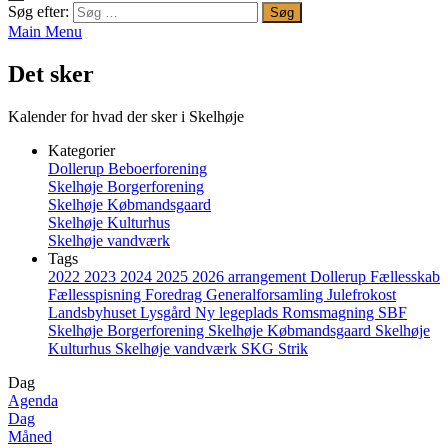
Søg efter:
Main Menu
Det sker
Kalender for hvad der sker i Skelhøje
Kategorier
Dollerup Beboerforening
Skelhøje Borgerforening
Skelhøje Købmandsgaard
Skelhøje Kulturhus
Skelhøje vandværk
Tags
2022
2023
2024
2025
2026
arrangement
Dollerup
Fællesskab
Fællesspisning
Foredrag
Generalforsamling
Julefrokost
Landsbyhuset
Lysgård
Ny legeplads
Romsmagning
SBF
Skelhøje Borgerforening
Skelhøje Købmandsgaard
Skelhøje
Kulturhus
Skelhøje vandværk
SKG
Strik
Dag
Agenda
Dag
Måned