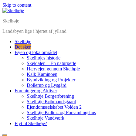
Skip to content
Skelhøje
Landsbyen lige i hjertet af jylland
Skelhøje
Det sker
Byen og lokalområdet
Skelhøjes historie
Skeldalen – En naturperle
Hærvejen gennem Skelhøje
Kalk Kaminoen
Byudvikling og Projekter
Dollerup og Lysgård
Foreninger og Aktiver
Skelhøje Borgerforening
Skelhøje Købmandsgaard
Ejendomsselskabet Volden 2
Skelhøje Kultur- og Forsamlingshus
Skelhøje Vandværk
Flyt til Skelhøje?