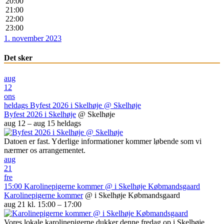
20:00
21:00
22:00
23:00
1. november 2023
Det sker
aug
12
ons
heldags
Byfest 2026 i Skelhøje
@ Skelhøje
Byfest 2026 i Skelhøje
@ Skelhøje
aug 12 – aug 15
heldags
Datoen er fast. Yderlige informationer kommer løbende som vi
nærmer os arrangementet.
aug
21
fre
15:00
Karolinepigerne kommer
@ i Skelhøje Købmandsgaard
Karolinepigerne kommer
@ i Skelhøje Købmandsgaard
aug 21 kl. 15:00 – 17:00
Vores lokale karolinepigerne dukker denne fredag op i Skelhøje