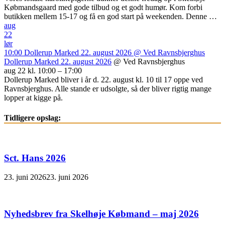
Købmandsgaard med gode tilbud og et godt humør. Kom forbi
butikken mellem 15-17 og få en god start på weekenden. Denne …
aug
22
lør
10:00
Dollerup Marked 22. august 2026
@ Ved Ravnsbjerghus
Dollerup Marked 22. august 2026
@ Ved Ravnsbjerghus
aug 22 kl. 10:00 – 17:00
Dollerup Marked bliver i år d. 22. august kl. 10 til 17 oppe ved
Ravnsbjerghus. Alle stande er udsolgte, så der bliver rigtig mange
lopper at kigge på.
Tidligere opslag:
Sct. Hans 2026
23. juni 2026
23. juni 2026
Nyhedsbrev fra Skelhøje Købmand – maj 2026