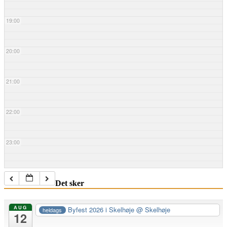
19:00
20:00
21:00
22:00
23:00
Det sker
AUG
Byfest 2026 i Skelhøje
@ Skelhøje
heldags
12