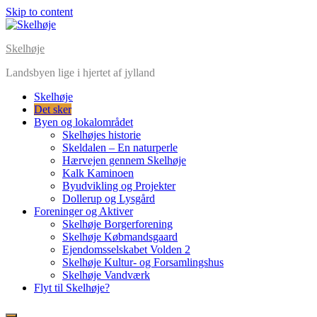
Skip to content
Skelhøje
Landsbyen lige i hjertet af jylland
Skelhøje
Det sker
Byen og lokalområdet
Skelhøjes historie
Skeldalen – En naturperle
Hærvejen gennem Skelhøje
Kalk Kaminoen
00:00
Byudvikling og Projekter
Dollerup og Lysgård
Foreninger og Aktiver
01:00
Skelhøje Borgerforening
Skelhøje Købmandsgaard
Ejendomsselskabet Volden 2
02:00
Skelhøje Kultur- og Forsamlingshus
Skelhøje Vandværk
Flyt til Skelhøje?
03:00