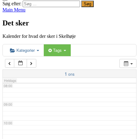
Søg efter:
Main Menu
04:00
Det sker
05:00
Kalender for hvad der sker i Skelhøje
06:00
Kategorier
Tags
07:00
1
ons
Heldags
08:00
09:00
10:00