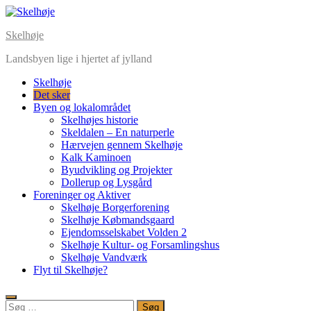
Skip
to
Skelhøje
content
Landsbyen lige i hjertet af jylland
Skelhøje
Det sker
Byen og lokalområdet
Skelhøjes historie
Skeldalen – En naturperle
Hærvejen gennem Skelhøje
Kalk Kaminoen
Byudvikling og Projekter
Dollerup og Lysgård
Foreninger og Aktiver
Skelhøje Borgerforening
Skelhøje Købmandsgaard
Ejendomsselskabet Volden 2
Skelhøje Kultur- og Forsamlingshus
Skelhøje Vandværk
Flyt til Skelhøje?
Søg