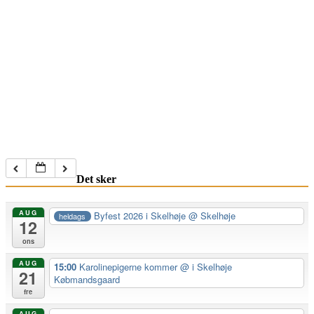
Det sker
AUG
Byfest 2026 i Skelhøje
@ Skelhøje
heldags
12
ons
AUG
15:00
Karolinepigerne kommer
@ i Skelhøje
21
Købmandsgaard
fre
AUG