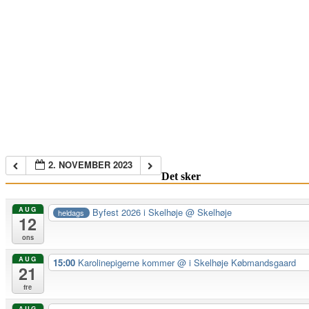
2. NOVEMBER 2023
Det sker
AUG
Byfest 2026 i Skelhøje
@ Skelhøje
heldags
12
ons
AUG
15:00
Karolinepigerne kommer
@ i Skelhøje Købmandsgaard
21
fre
AUG