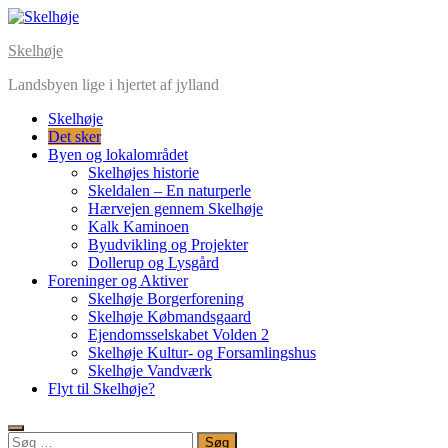
Skip
to
Skelhøje
content
Landsbyen lige i hjertet af jylland
Skelhøje
Det sker
Byen og lokalområdet
Skelhøjes historie
Skeldalen – En naturperle
Hærvejen gennem Skelhøje
Kalk Kaminoen
Byudvikling og Projekter
Dollerup og Lysgård
Foreninger og Aktiver
Skelhøje Borgerforening
Skelhøje Købmandsgaard
Ejendomsselskabet Volden 2
Skelhøje Kultur- og Forsamlingshus
Skelhøje Vandværk
Flyt til Skelhøje?
Søg